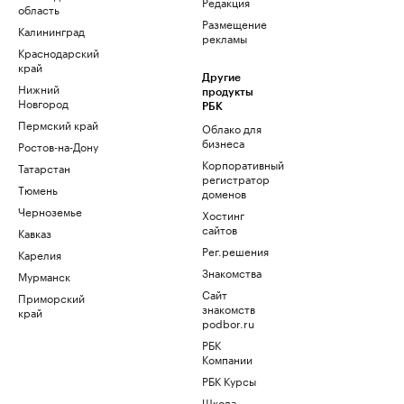
Редакция
область
Размещение
Калининград
рекламы
Краснодарский
край
Другие
Нижний
продукты
Новгород
РБК
Пермский край
Облако для
бизнеса
Ростов-на-Дону
Корпоративный
Татарстан
регистратор
Тюмень
доменов
Черноземье
Хостинг
сайтов
Кавказ
Рег.решения
Карелия
Знакомства
Мурманск
Сайт
Приморский
знакомств
край
podbor.ru
РБК
Компании
РБК Курсы
Школа