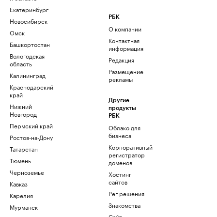
Екатеринбург
РБК
Новосибирск
О компании
Омск
Контактная
Башкортостан
информация
Вологодская
Редакция
область
Размещение
Калининград
рекламы
Краснодарский
край
Другие
Нижний
продукты
Новгород
РБК
Пермский край
Облако для
бизнеса
Ростов-на-Дону
Корпоративный
Татарстан
регистратор
Тюмень
доменов
Черноземье
Хостинг
сайтов
Кавказ
Рег.решения
Карелия
Знакомства
Мурманск
Сайт