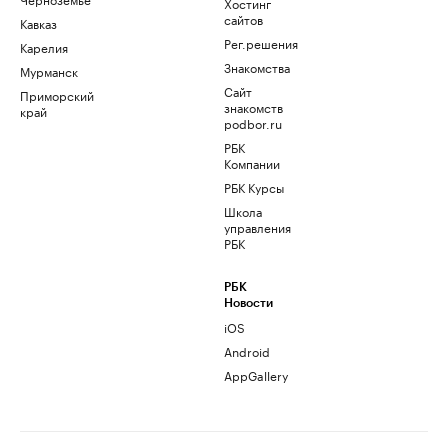
Хостинг
сайтов
Кавказ
Рег.решения
Карелия
Знакомства
Мурманск
Сайт
Приморский
знакомств
край
podbor.ru
РБК
Компании
РБК Курсы
Школа
управления
РБК
РБК
Новости
iOS
Android
AppGallery