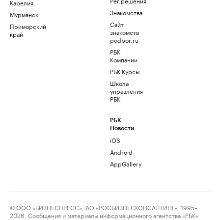
Рег.решения
Карелия
Знакомства
Мурманск
Сайт
Приморский
знакомств
край
podbor.ru
РБК
Компании
РБК Курсы
Школа
управления
РБК
РБК
Новости
iOS
Android
AppGallery
© ООО «БИЗНЕСПРЕСС», АО «РОСБИЗНЕСКОНСАЛТИНГ», 1995–
2026. Сообщения и материалы информационного агентства «РБК»