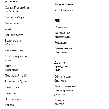
регионов
Уведомления
Санкт-Петербург
RSS Новости
и область
Екатеринбург
РБК
Новосибирск
О компании
Омск
Контактная
Башкортостан
информация
Вологодская
Редакция
область
Размещение
Калининград
рекламы
Краснодарский
край
Другие
Нижний
продукты
Новгород
РБК
Пермский край
Облако для
бизнеса
Ростов-на-Дону
Корпоративный
Татарстан
регистратор
Тюмень
доменов
Черноземье
Хостинг
сайтов
Кавказ