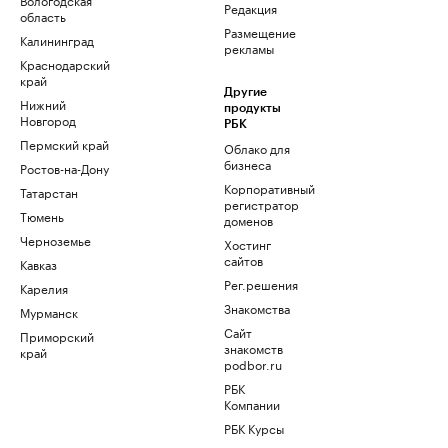
Редакция
область
Размещение
Калининград
рекламы
Краснодарский
край
Другие
Нижний
продукты
Новгород
РБК
Пермский край
Облако для
бизнеса
Ростов-на-Дону
Корпоративный
Татарстан
регистратор
Тюмень
доменов
Черноземье
Хостинг
сайтов
Кавказ
Рег.решения
Карелия
Знакомства
Мурманск
Сайт
Приморский
знакомств
край
podbor.ru
РБК
Компании
РБК Курсы