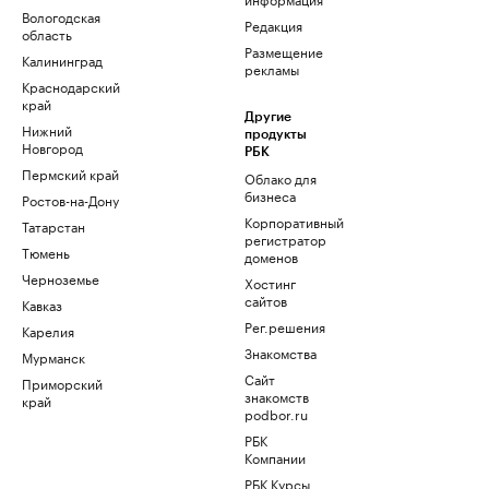
Вологодская
Редакция
область
Размещение
Калининград
рекламы
Краснодарский
край
Другие
Нижний
продукты
Новгород
РБК
Пермский край
Облако для
бизнеса
Ростов-на-Дону
Корпоративный
Татарстан
регистратор
Тюмень
доменов
Черноземье
Хостинг
сайтов
Кавказ
Рег.решения
Карелия
Знакомства
Мурманск
Сайт
Приморский
знакомств
край
podbor.ru
РБК
Компании
РБК Курсы