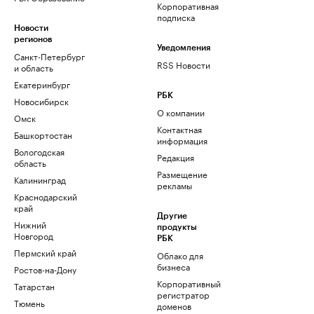
Корпоративная
подписка
Новости
регионов
Уведомления
Санкт-Петербург
RSS Новости
и область
Екатеринбург
РБК
Новосибирск
О компании
Омск
Контактная
Башкортостан
информация
Вологодская
Редакция
область
Размещение
Калининград
рекламы
Краснодарский
край
Другие
Нижний
продукты
Новгород
РБК
Пермский край
Облако для
бизнеса
Ростов-на-Дону
Корпоративный
Татарстан
регистратор
Тюмень
доменов