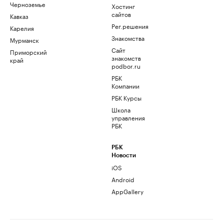
Черноземье
Хостинг
сайтов
Кавказ
Рег.решения
Карелия
Знакомства
Мурманск
Сайт
Приморский
знакомств
край
podbor.ru
РБК
Компании
РБК Курсы
Школа
управления
РБК
РБК
Новости
iOS
Android
AppGallery