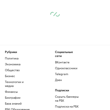
Рубрики
Социальные
сети
Политика
ВКонтакте
Экономика
Одноклассники
Общество
Telegram
Бизнес
Дзен
Технологии и
медиа
Финансы
Подписки
Скрыть баннеры
Биографии
на РБК
База знаний
Подписка на РБК
РБК Образование