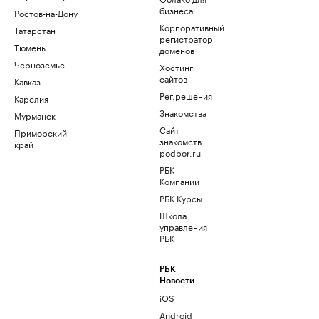
бизнеса
Ростов-на-Дону
Корпоративный
Татарстан
регистратор
Тюмень
доменов
Черноземье
Хостинг
сайтов
Кавказ
Рег.решения
Карелия
Знакомства
Мурманск
Сайт
Приморский
знакомств
край
podbor.ru
РБК
Компании
РБК Курсы
Школа
управления
РБК
РБК
Новости
iOS
Android