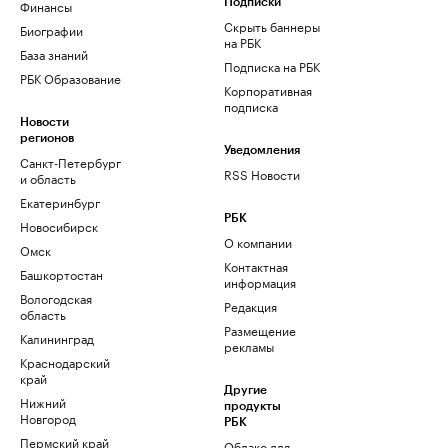
Финансы
Подписки
Скрыть баннеры
Биографии
на РБК
База знаний
Подписка на РБК
РБК Образование
Корпоративная
подписка
Новости
регионов
Уведомления
Санкт-Петербург
RSS Новости
и область
Екатеринбург
РБК
Новосибирск
О компании
Омск
Контактная
Башкортостан
информация
Вологодская
Редакция
область
Размещение
Калининград
рекламы
Краснодарский
край
Другие
Нижний
продукты
Новгород
РБК
Пермский край
Облако для