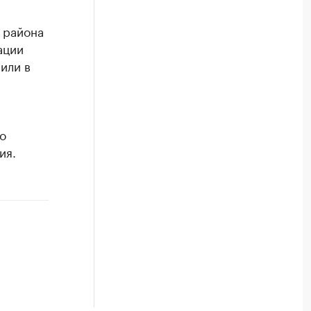
 района
ации
или в
о
ия.