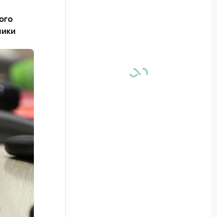
ого
лики