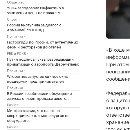
Общество
УЕФА заподозрил Инфантино в
занижении цены на права ЧМ
Спорт
Россия выступила за диалог с
Арменией по ЮКЖД
Политика
Гастрогиды по России: от аутентичных
ферм и ресторанов до отелей
«В ходе м
РБК и РСХБ
информац
Путин подписал указ, разрешающий
При этом
приватизацию аэропорта Шереметьево
неогранич
Политика
Wildberries запустил единое окно
сообщени
поддержки предпринимателей
Политика
Федераль
В России возобновили обсуждение
запуска онлайн-продажи алкоголя
о защите
Бизнес
которую 
Минфин заявил, что налог на
ответстве
сверхприбыль для металлургов не
обсуждается
хранение
Бизнес
222 УК РФ