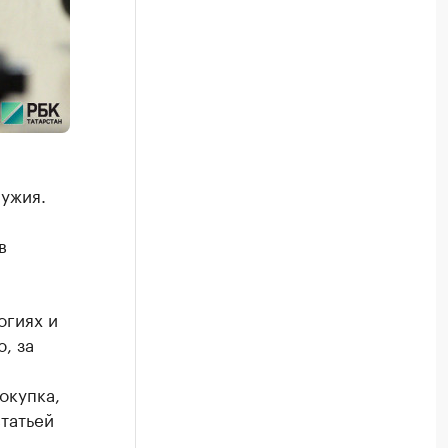
ужия.
в
огиях и
, за
окупка,
татьей