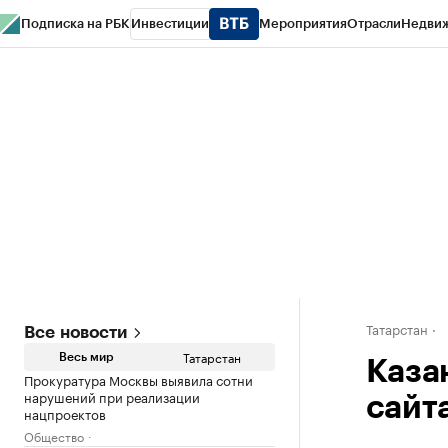
Подписка на РБК
Инвестиции
Мероприятия
Отрасли
Недви
РБК Life
Тренды
Визионеры
Национальные проекты
Город
Стиль
Кр
Спецпроекты СПб
Конференции СПб
Спецпроекты
Проверка конт
Татарстан
Все новости
Татарстан
Весь мир
Каза
Прокуратура Москвы выявила сотни
нарушений при реализации
сайт
нацпроектов
Общество