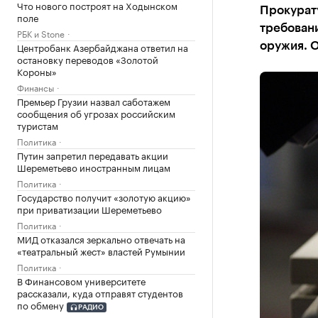
Что нового построят на Ходынском
Прокурату
поле
требовани
РБК и Stone
Центробанк Азербайджана ответил на
оружия. 
остановку переводов «Золотой
Короны»
Финансы
Премьер Грузии назвал саботажем
сообщения об угрозах российским
туристам
Политика
Путин запретил передавать акции
Шереметьево иностранным лицам
Политика
Государство получит «золотую акцию»
при приватизации Шереметьево
Политика
МИД отказался зеркально отвечать на
«театральный жест» властей Румынии
Политика
В Финансовом университете
рассказали, куда отправят студентов
по обмену
РАДИО