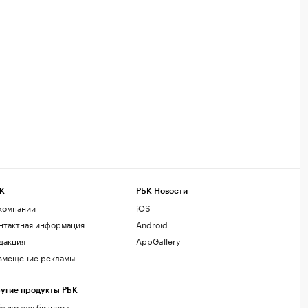
К
РБК Новости
компании
iOS
нтактная информация
Android
дакция
AppGallery
змещение рекламы
угие продукты РБК
лако для бизнеса