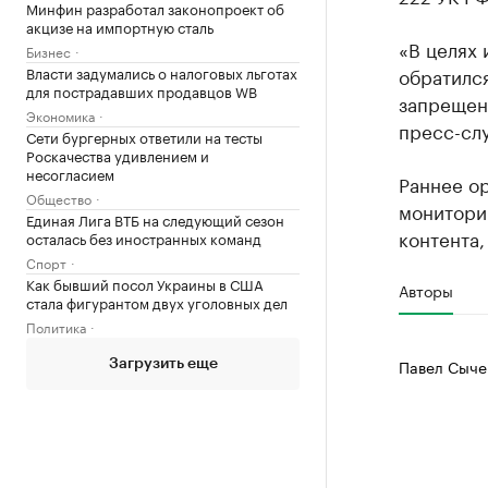
Минфин разработал законопроект об
акцизе на импортную сталь
«В целях 
Бизнес
Власти задумались о налоговых льготах
обратился
для пострадавших продавцов WB
запрещенн
Экономика
пресс-сл
Сети бургерных ответили на тесты
Роскачества удивлением и
несогласием
Раннее о
Общество
монитори
Единая Лига ВТБ на следующий сезон
контента,
осталась без иностранных команд
Спорт
Как бывший посол Украины в США
Авторы
стала фигурантом двух уголовных дел
Политика
Павел Сыче
Загрузить еще