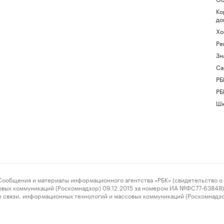
Ко
до
Хо
Ре
Зн
Са
РБ
РБ
Шк
ения и материалы информационного агентства «РБК» (свидетельство о 
овых коммуникаций (Роскомнадзор) 09.12.2015 за номером ИА №ФС77-63848) 
 связи, информационных технологий и массовых коммуникаций (Роскомнадз