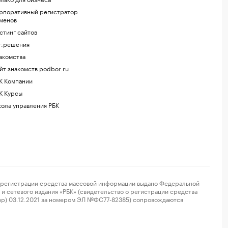
рпоративный регистратор
менов
стинг сайтов
г.решения
акомства
йт знакомств podbor.ru
К Компании
К Курсы
ола управления РБК
регистрации средства массовой информации выдано Федеральной
и сетевого издания «РБК» (свидетельство о регистрации средства
ор) 03.12.2021 за номером ЭЛ №ФС77-82385) сопровождаются