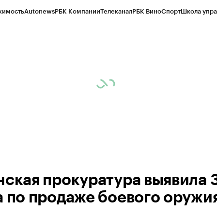
жимость
Autonews
РБК Компании
Телеканал
РБК Вино
Спорт
Школа упра
ипто
РБК Бизнес-среда
Дискуссионный клуб
Исследования
Кредитные 
рагентов
Политика
Экономика
Бизнес
Технологии и медиа
Финансы
Рын
нская прокуратура выявила 
а по продаже боевого оружи