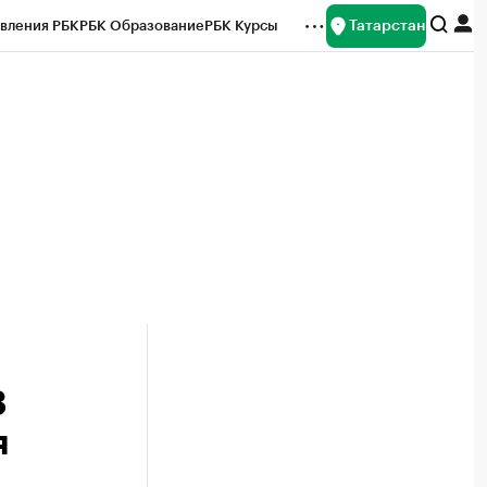
Татарстан
вления РБК
РБК Образование
РБК Курсы
рейтинги
Франшизы
Газета
ок наличной валюты
3
я