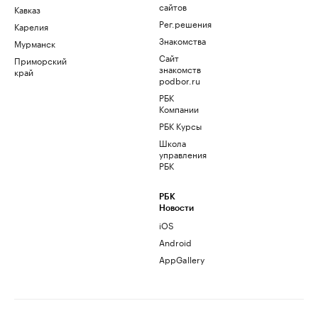
сайтов
Кавказ
Рег.решения
Карелия
Знакомства
Мурманск
Сайт
Приморский
знакомств
край
podbor.ru
РБК
Компании
РБК Курсы
Школа
управления
РБК
РБК
Новости
iOS
Android
AppGallery