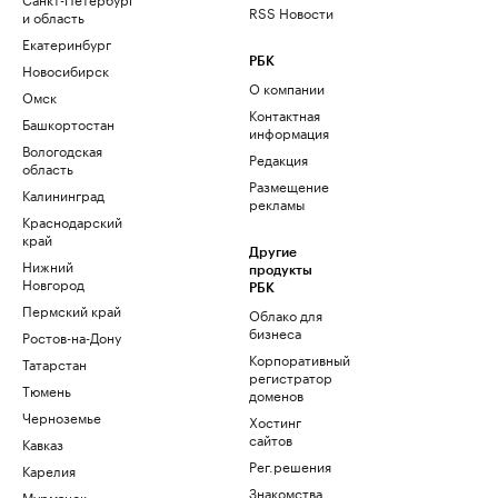
RSS Новости
и область
Екатеринбург
РБК
Новосибирск
О компании
Омск
Контактная
Башкортостан
информация
Вологодская
Редакция
область
Размещение
Калининград
рекламы
Краснодарский
край
Другие
Нижний
продукты
Новгород
РБК
Пермский край
Облако для
бизнеса
Ростов-на-Дону
Корпоративный
Татарстан
регистратор
Тюмень
доменов
Черноземье
Хостинг
сайтов
Кавказ
Рег.решения
Карелия
Знакомства
Мурманск