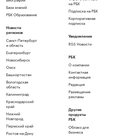
на РБК
База знаний
Подписка на РБК
РБК Образование
Корпоративная
подписка
Новости
регионов
Уведомления
Санкт-Петербург
RSS Новости
и область
Екатеринбург
РБК
Новосибирск
О компании
Омск
Контактная
Башкортостан
информация
Вологодская
Редакция
область
Размещение
Калининград
рекламы
Краснодарский
край
Другие
Нижний
продукты
Новгород
РБК
Пермский край
Облако для
бизнеса
Ростов-на-Дону