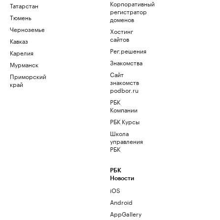
Корпоративный
Татарстан
регистратор
Тюмень
доменов
Черноземье
Хостинг
сайтов
Кавказ
Рег.решения
Карелия
Знакомства
Мурманск
Сайт
Приморский
знакомств
край
podbor.ru
РБК
Компании
РБК Курсы
Школа
управления
РБК
РБК
Новости
iOS
Android
AppGallery