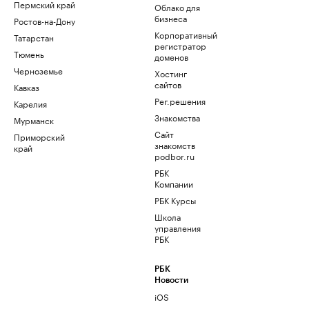
Пермский край
Облако для
бизнеса
Ростов-на-Дону
Корпоративный
Татарстан
регистратор
Тюмень
доменов
Черноземье
Хостинг
сайтов
Кавказ
Рег.решения
Карелия
Знакомства
Мурманск
Сайт
Приморский
знакомств
край
podbor.ru
РБК
Компании
РБК Курсы
Школа
управления
РБК
РБК
Новости
iOS