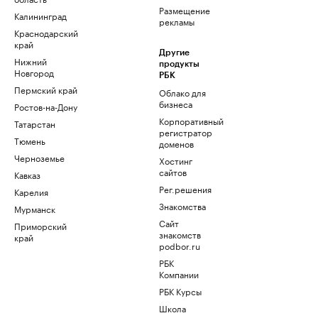
Размещение
Калининград
рекламы
Краснодарский
край
Другие
Нижний
продукты
Новгород
РБК
Пермский край
Облако для
бизнеса
Ростов-на-Дону
Корпоративный
Татарстан
регистратор
Тюмень
доменов
Черноземье
Хостинг
сайтов
Кавказ
Рег.решения
Карелия
Знакомства
Мурманск
Сайт
Приморский
знакомств
край
podbor.ru
РБК
Компании
РБК Курсы
Школа