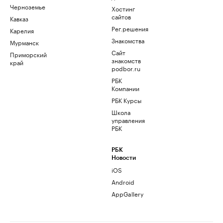
Черноземье
Хостинг
сайтов
Кавказ
Рег.решения
Карелия
Знакомства
Мурманск
Сайт
Приморский
знакомств
край
podbor.ru
РБК
Компании
РБК Курсы
Школа
управления
РБК
РБК
Новости
iOS
Android
AppGallery