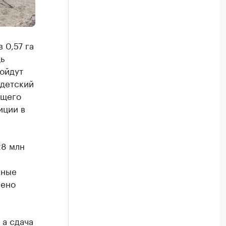
 0,57 га
ь
войдут
 детский
бщего
иции в
28 млн
жные
лено
 а сдача