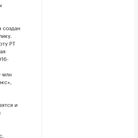
ы
н создан
лику.
рту РТ
ая
016-
 млн
экс»,
вятся и
й
с.