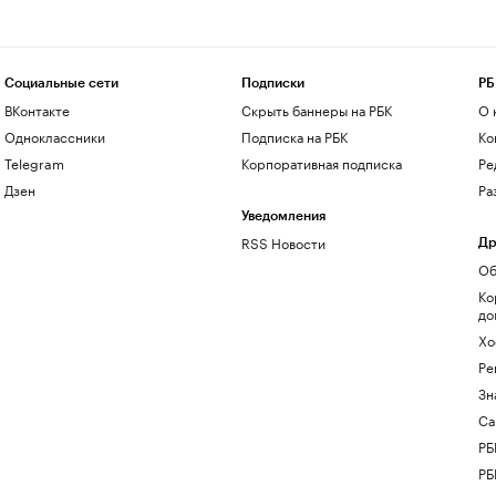
Социальные сети
Подписки
РБ
ВКонтакте
Скрыть баннеры на РБК
О 
Одноклассники
Подписка на РБК
Ко
Telegram
Корпоративная подписка
Ре
Дзен
Ра
Уведомления
RSS Новости
Др
Об
Ко
до
Хо
Ре
Зн
Са
РБ
РБ