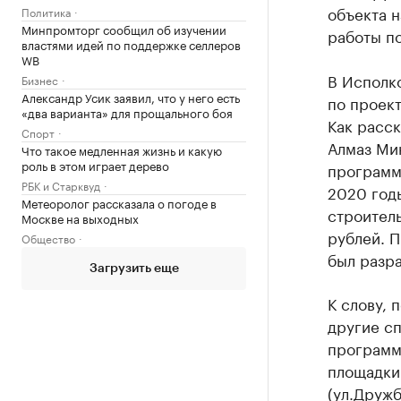
объекта 
Политика
Минпромторг сообщил об изучении
работы по
властями идей по поддержке селлеров
WB
В Исполко
Бизнес
Александр Усик заявил, что у него есть
по проект
«два варианта» для прощального боя
Как расск
Спорт
Алмаз Мин
Что такое медленная жизнь и какую
роль в этом играет дерево
программа
РБК и Старквуд
2020 год
Метеоролог рассказала о погоде в
строител
Москве на выходных
рублей. П
Общество
был разр
Загрузить еще
К слову, 
другие сп
программ
площадки
(ул.Дружб