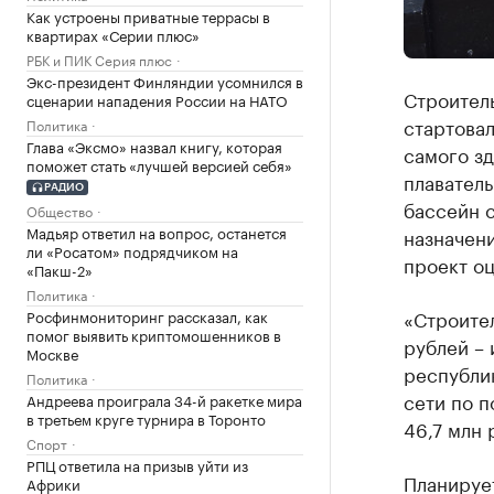
Как устроены приватные террасы в
квартирах «Серии плюс»
РБК и ПИК Серия плюс
Экс-президент Финляндии усомнился в
Строитель
сценарии нападения России на НАТО
стартовал
Политика
Глава «Эксмо» назвал книгу, которая
самого зд
поможет стать «лучшей версией себя»
плаватель
РАДИО
бассейн с
Общество
Мадьяр ответил на вопрос, останется
назначен
ли «Росатом» подрядчиком на
проект оц
«Пакш-2»
Политика
«Строител
Росфинмониторинг рассказал, как
помог выявить криптомошенников в
рублей – 
Москве
республи
Политика
сети по 
Андреева проиграла 34-й ракетке мира
в третьем круге турнира в Торонто
46,7 млн 
Спорт
РПЦ ответила на призыв уйти из
Планирует
Африки