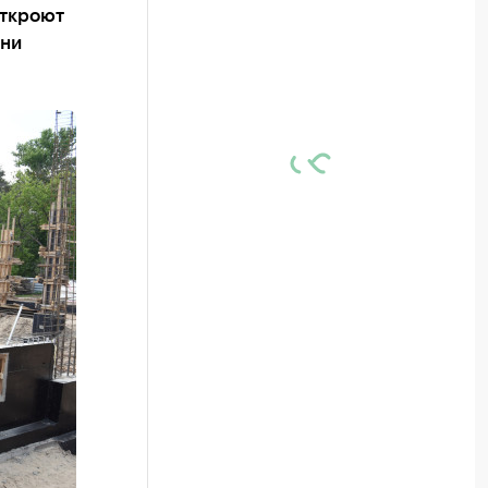
откроют
ани