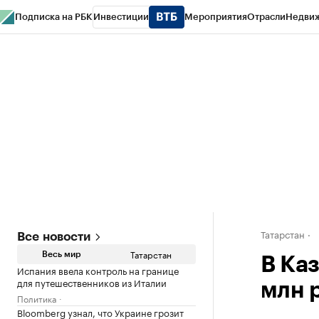
Подписка на РБК
Инвестиции
Мероприятия
Отрасли
Недви
РБК Life
Тренды
Визионеры
Национальные проекты
Город
Стиль
Кр
Спецпроекты СПб
Конференции СПб
Спецпроекты
Проверка конт
Татарстан
Все новости
Татарстан
Весь мир
В Каз
Испания ввела контроль на границе
для путешественников из Италии
млн 
Политика
Bloomberg узнал, что Украине грозит