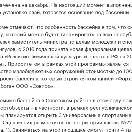
намечена на декабрь. На настоящий момент выполнен
 установке свай, готовятся основания под бассейны.
ме отмечают, что особенность бассейна в том, что о
у, который можно будет тиражировать на всю респуб
азал заместитель министра по делам молодежи и спо
гулов, с 2016 года принята новая федеральная целев
 «Развитие физической культуры и спорта в РФ на 2
ы». Приоритетом в рамках этой программы является
ьство малобюджетных сооружений стоимостью до 100
роект бассейна, который строится компанией «Форт
аботан ООО «Совпро».
помимо бассейна в Советском районе в этом году поя
ортобъекты – в частности, в рамках республиканско
ы планируется открыть 3 универсальные спортивные
. Одна из них разместится на территории школы №72
а, 1). Заниматься на этой площадке смогут почти 4 ты