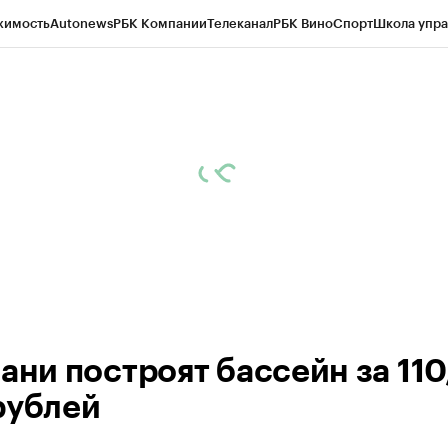
жимость
Autonews
РБК Компании
Телеканал
РБК Вино
Спорт
Школа упра
ипто
РБК Бизнес-среда
Дискуссионный клуб
Исследования
Кредитные 
рагентов
Политика
Экономика
Бизнес
Технологии и медиа
Финансы
Рын
ани построят бассейн за 110
рублей