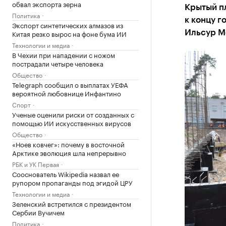
обвал экспорта зерна
Крытый пл
Политика
к концу г
Экспорт синтетических алмазов из
Китая резко вырос на фоне бума ИИ
Ильсур М
Технологии и медиа
В Чехии при нападении с ножом
пострадали четыре человека
Общество
Telegraph сообщил о выплатах УЕФА
вероятной любовнице Инфантино
Спорт
Ученые оценили риски от созданных с
помощью ИИ искусственных вирусов
Общество
«Ноев ковчег»: почему в восточной
Арктике эволюция шла непрерывно
РБК и УК Первая
Сооснователь Wikipedia назвал ее
рупором пропаганды под эгидой ЦРУ
Технологии и медиа
Зеленский встретился с президентом
Сербии Вучичем
Политика