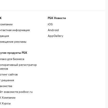
К
РБК Новости
компании
iOS
нтактная информация
Android
дакция
AppGallery
змещение рекламы
угие продукты РБК
лако для бизнеса
рпоративный регистратор
менов
стинг сайтов
г.решения
акомства
йт знакомств podbor.ru
К Компании
К Курсы