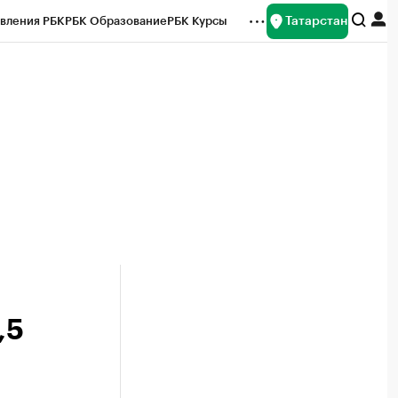
Татарстан
вления РБК
РБК Образование
РБК Курсы
рейтинги
Франшизы
Газета
ок наличной валюты
,5