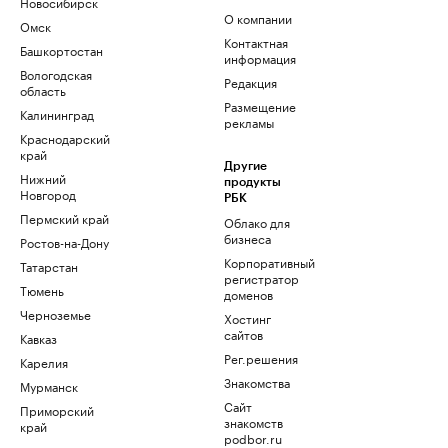
Новосибирск
О компании
Омск
Контактная
Башкортостан
информация
Вологодская
Редакция
область
Размещение
Калининград
рекламы
Краснодарский
край
Другие
Нижний
продукты
Новгород
РБК
Пермский край
Облако для
бизнеса
Ростов-на-Дону
Корпоративный
Татарстан
регистратор
Тюмень
доменов
Черноземье
Хостинг
сайтов
Кавказ
Рег.решения
Карелия
Знакомства
Мурманск
Сайт
Приморский
знакомств
край
podbor.ru