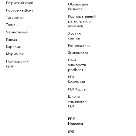
Пермский край
Облако для
бизнеса
Ростов-на-Дону
Корпоративный
Татарстан
регистратор
Тюмень
доменов
Черноземье
Хостинг
сайтов
Кавказ
Рег.решения
Карелия
Знакомства
Мурманск
Сайт
Приморский
знакомств
край
podbor.ru
РБК
Компании
РБК Курсы
Школа
управления
РБК
РБК
Новости
iOS