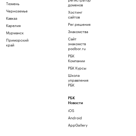
Тюмень
доменов
Черноземье
Хостинг
сайтов
Кавказ
Рег.решения
Карелия
Знакомства
Мурманск
Сайт
Приморский
знакомств
край
podbor.ru
РБК
Компании
РБК Курсы
Школа
управления
РБК
РБК
Новости
iOS
Android
AppGallery