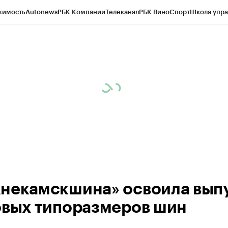
жимость
Autonews
РБК Компании
Телеканал
РБК Вино
Спорт
Школа упра
ипто
РБК Бизнес-среда
Дискуссионный клуб
Исследования
Кредитные 
рагентов
Политика
Экономика
Бизнес
Технологии и медиа
Финансы
Рын
некамскшина» освоила вып
овых типоразмеров шин