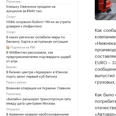
Политика
Клюшку Овечкина продали на
аукционе за ₽940 тыс.
Спорт
УЕФА сохранил бойкот ЧМ из-за утраты
доверия к Инфантино
Как сооб
Спорт
компании
В каких регионах ослабили меры по
бензину. Карта и актуальная ситуация
«Нижнека
Подписка на РБК
производ
В Wildberries рассказали, как
составляю
предпринимателям подтвердить ущерб
от атак
EURO – 37
Бизнес
сообщени
В бизнес-центре «Адмирал» в Южном
выпустил 
порту залит первый куб бетона
грузовых,
Пресс-релиз
Военная операция на Украине. Главное
Как было
Политика
«Билайн» расширил транспортную сеть
потребит
между дата-центрами Москвы
отечеств
Отрасли
«Автоваз»
В Армении назвали необоснованными