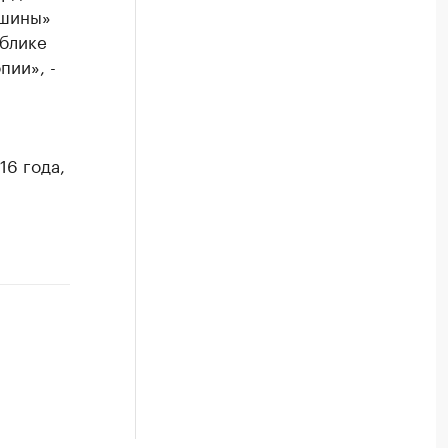
кшины»
ублике
пии», -
16 года,