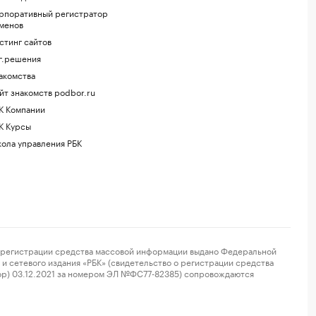
рпоративный регистратор
менов
стинг сайтов
г.решения
акомства
йт знакомств podbor.ru
К Компании
К Курсы
ола управления РБК
регистрации средства массовой информации выдано Федеральной
и сетевого издания «РБК» (свидетельство о регистрации средства
ор) 03.12.2021 за номером ЭЛ №ФС77-82385) сопровождаются