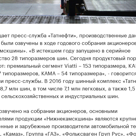
щает пресс-служба «Татнефти», производственные да
 были озвучены в ходе годового собрания акционеро
мскшины». «В истекшем году запущено в серийное
ство 28 типоразмеров шин. Сегодня продуктовый по
т: премиальный сегмент Viatti – 153 типоразмера, K
 типоразмеров, КАМА – 54 типоразмера», - говорится
и пресс-службы. В 2016 году шинный комплекс «Тат
8,7 млн шин, в том числе 7,1 млн легковых, а также 1,5
 сельскохозяйственных и индустриальных шин.
 озвучено на собрании акционеров, основными
елями продукции «Нижнекамскшина» являются круп
енные и зарубежные производители автомобильной те
, «Камаз», Группа «ГАЗ», «Фольксваген Груп Рус», «Ф