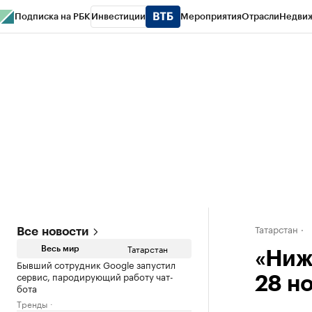
Подписка на РБК
Инвестиции
Мероприятия
Отрасли
Недви
РБК Life
Тренды
Визионеры
Национальные проекты
Город
Стиль
Кр
Спецпроекты СПб
Конференции СПб
Спецпроекты
Проверка конт
Татарстан
Все новости
Татарстан
Весь мир
«Ниж
Бывший сотрудник Google запустил
сервис, пародирующий работу чат-
28 н
бота
Тренды