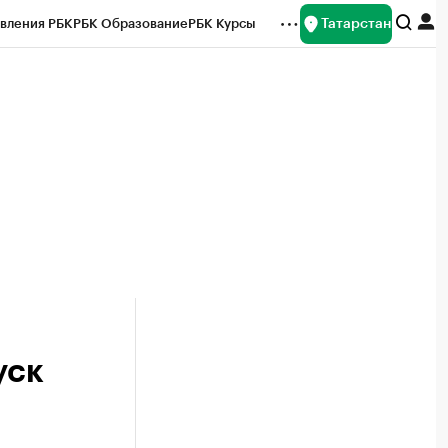
Татарстан
вления РБК
РБК Образование
РБК Курсы
рейтинги
Франшизы
Газета
ок наличной валюты
уск