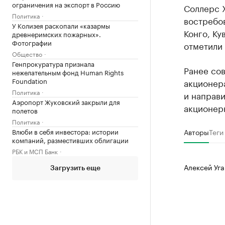
ограничения на экспорт в Россию
Соллерс 
Политика
востребов
У Колизея раскопали «казармы
Конго, Ку
древнеримских пожарных».
Фотографии
отметили 
Общество
Генпрокуратура признала
Ранее со
нежелательным фонд Human Rights
Foundation
акционера
Политика
и направи
Аэропорт Жуковский закрыли для
акционер
полетов
Политика
Влюби в себя инвестора: истории
Авторы
Теги
компаний, разместивших облигации
РБК и МСП Банк
Алексей Уга
Загрузить еще