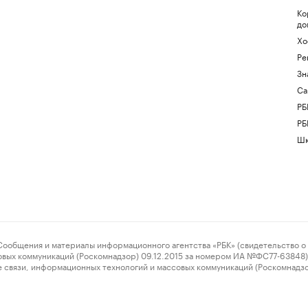
Ко
до
Хо
Ре
Зн
Са
РБ
РБ
Шк
ения и материалы информационного агентства «РБК» (свидетельство о 
овых коммуникаций (Роскомнадзор) 09.12.2015 за номером ИА №ФС77-63848) 
 связи, информационных технологий и массовых коммуникаций (Роскомнадз