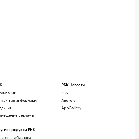
К
РБК Новости
компании
iOS
нтактная информация
Android
дакция
AppGallery
змещение рекламы
угие продукты РБК
лако для бизнеса