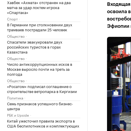
Хавбек «Ахмата» отстранен на два
Входящая 
матча за удар локтем игрока
«Спартака»
освоила 
Спорт
востребов
В Германии при столкновении двух
Эфиопии 
трамваев пострадали 25 человек
Общество
Спасатели эвакуировали двух
российских туристов в горах
Казахстана
Общество
Число антикоррупционных исков в
Москве выросло почти на треть за
полгода
Общество
«Росатом» подписал соглашение о
строительстве ветропарка в Киргизии
Политика
Семь признаков успешного бизнес-
центра
РБК и Upside
Китай ужесточил правила экспорта в
США беспилотников и комплектующих