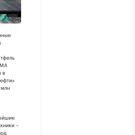
нные
в
ртфель
AMA
 в
нефти»
 млн
нейшие
хники –
орд