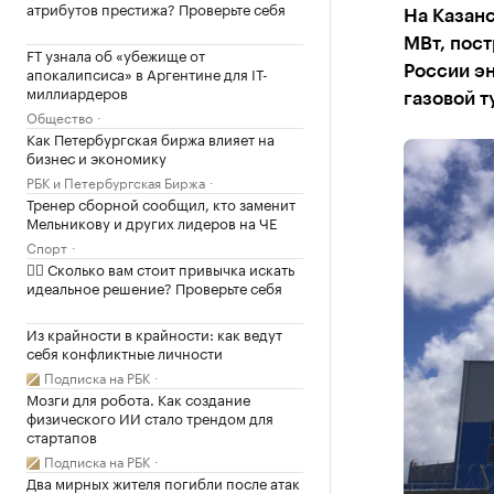
атрибутов престижа? Проверьте себя
На Казан
МВт, пост
FT узнала об «убежище от
апокалипсиса» в Аргентине для IT-
России э
миллиардеров
газовой 
Общество
Как Петербургская биржа влияет на
бизнес и экономику
РБК и Петербургская Биржа
Тренер сборной сообщил, кто заменит
Мельникову и других лидеров на ЧЕ
Спорт
✍🏻 Сколько вам стоит привычка искать
идеальное решение? Проверьте себя
Из крайности в крайности: как ведут
себя конфликтные личности
Подписка на РБК
Мозги для робота. Как создание
физического ИИ стало трендом для
стартапов
Подписка на РБК
Два мирных жителя погибли после атак