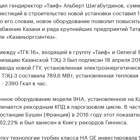
щил гендиректор «Таиф» Альберт Шигабутдинов, сум
естиций в строительство новой установки составил 
о его словам, новое оборудование позволит повысить
абжение Казани и ряда крупнейших предприятий Тата
ле «Казаньоргсинтез».
между «ТГК-16», входящей в группу «Таиф» и General E
изацию Казанской ТЭЦ-3 был подписан 18 апреля 201
ввода новой ГТУ, установленная электроэнергетичес
ТЭЦ-3 составила 789,6 МВт, установленная тепловая
- 2390 Гкал в час.
инное оборудование модели 9HA, установленное на К
личается рекордным КПД в парогазовом цикле. В част
останции Бушен (Франция) в 2016 году этот показате
62,22% и был занесен в Книгу рекордов Гиннеса.
тку технологии турбин класса HA GE инвестировала 