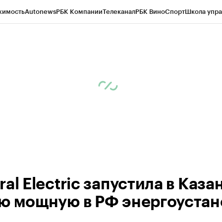
жимость
Autonews
РБК Компании
Телеканал
РБК Вино
Спорт
Школа упра
ипто
РБК Бизнес-среда
Дискуссионный клуб
Исследования
Кредитные 
рагентов
Политика
Экономика
Бизнес
Технологии и медиа
Финансы
Рын
al Electric запустила в Каза
ю мощную в РФ энергоустан