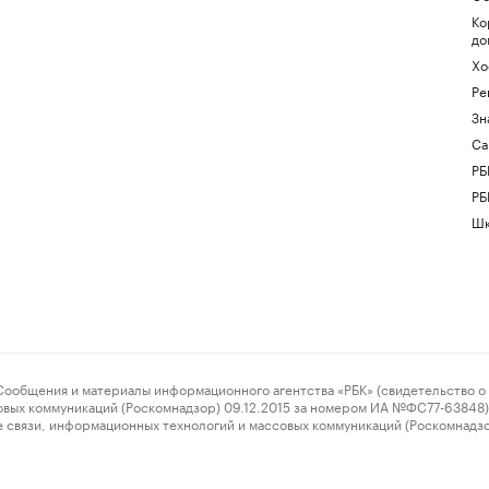
Ко
до
Хо
Ре
Зн
Са
РБ
РБ
Шк
ения и материалы информационного агентства «РБК» (свидетельство о 
овых коммуникаций (Роскомнадзор) 09.12.2015 за номером ИА №ФС77-63848) 
 связи, информационных технологий и массовых коммуникаций (Роскомнадз