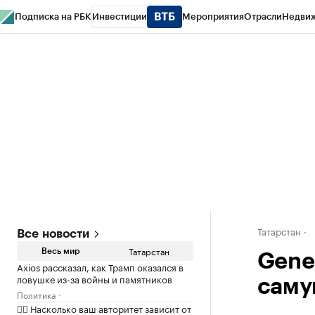
Подписка на РБК
Инвестиции
Мероприятия
Отрасли
Недви
РБК Life
Тренды
Визионеры
Национальные проекты
Город
Стиль
Кр
Спецпроекты СПб
Конференции СПб
Спецпроекты
Проверка конт
Татарстан
Все новости
Татарстан
Весь мир
Gener
Axios рассказал, как Трамп оказался в
ловушке из-за войны и памятников
саму
Политика
✍🏻 Насколько ваш авторитет зависит от