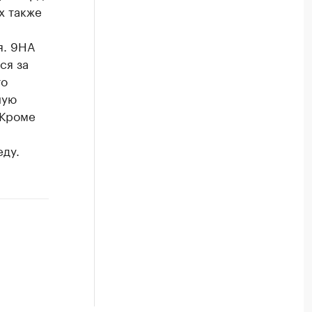
х также
я. 9HA
ся за
то
ную
 Кроме
ду.