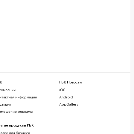
К
РБК Новости
компании
iOS
нтактная информация
Android
дакция
AppGallery
змещение рекламы
угие продукты РБК
лако для бизнеса