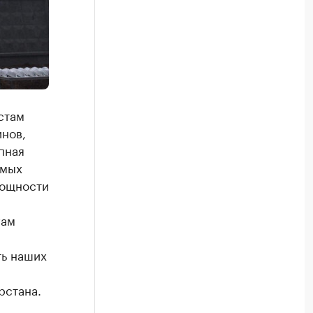
стам
нов,
пная
амых
мощности
гам
ть наших
рстана.