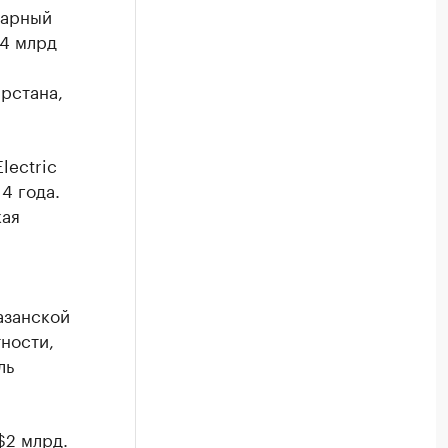
марный
14 млрд
рстана,
lectric
4 года.
кая
азанской
ности,
ль
$2 млрд.