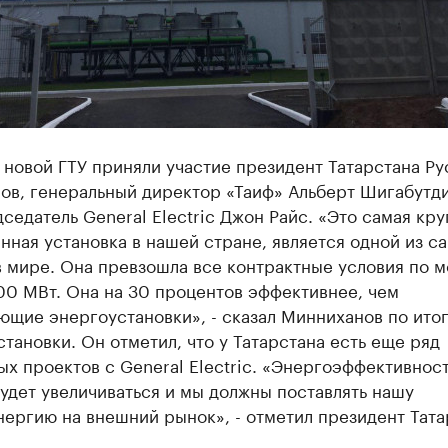
 новой ГТУ приняли участие президент Татарстана Ру
ов, генеральный директор «Таиф» Альберт Шигабутди
седатель General Electric Джон Райс. «Это самая кру
нная установка в нашей стране, является одной из с
в мире. Она превзошла все контрактные условия по 
00 МВт. Она на 30 процентов эффективнее, чем
ющие энергоустановки», - сказал Минниханов по ито
становки. Он отметил, что у Татарстана есть еще ряд
х проектов с General Electric. «Энергоэффективнос
удет увеличиваться и мы должны поставлять нашу
ергию на внешний рынок», - отметил президент Тата