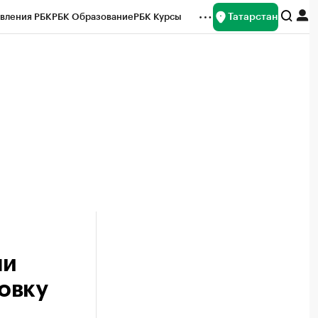
Татарстан
вления РБК
РБК Образование
РБК Курсы
рейтинги
Франшизы
Газета
ок наличной валюты
ни
овку