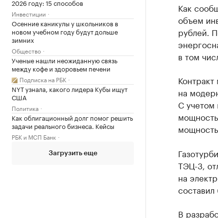
2026 году: 15 способов
Как сооб
Инвестиции
объем инв
Осенние каникулы у школьников в
рублей. П
новом учебном году будут дольше
зимних
энергосн
Общество
в том чис
Ученые нашли неожиданную связь
между кофе и здоровьем печени
Контракт 
Подписка на РБК
NYT узнала, какого лидера Кубы ищут
на модерн
США
С учетом 
Политика
мощность 
Как облигационный долг помог решить
задачи реального бизнеса. Кейсы
мощность 
РБК и МСП Банк
Газотурб
Загрузить еще
ТЭЦ-3, от
на электр
составил 
В разрабо