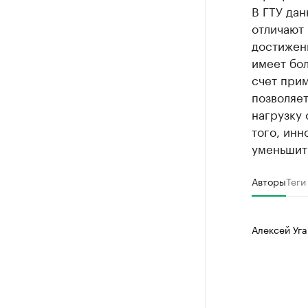
В ГТУ дан
отличают
достижен
имеет бол
счет при
позволяет
нагрузку
того, инн
уменьшит
Авторы
Теги
Алексей Уга