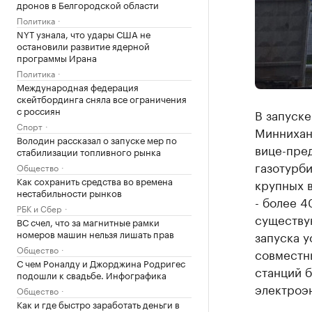
дронов в Белгородской области
Политика
NYT узнала, что удары США не
остановили развитие ядерной
программы Ирана
Политика
Международная федерация
скейтбординга сняла все ограничения
с россиян
В запуске
Спорт
Миннихан
Володин рассказал о запуске мер по
вице-пред
стабилизации топливного рынка
газотурби
Общество
Как сохранить средства во времена
крупных 
нестабильности рынков
- более 4
РБК и Сбер
существу
ВС счел, что за магнитные рамки
номеров машин нельзя лишать прав
запуска у
Общество
совместны
С чем Роналду и Джорджина Родригес
станций б
подошли к свадьбе. Инфографика
электроэн
Общество
Как и где быстро заработать деньги в