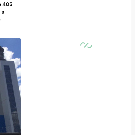
ю 405
 в
е