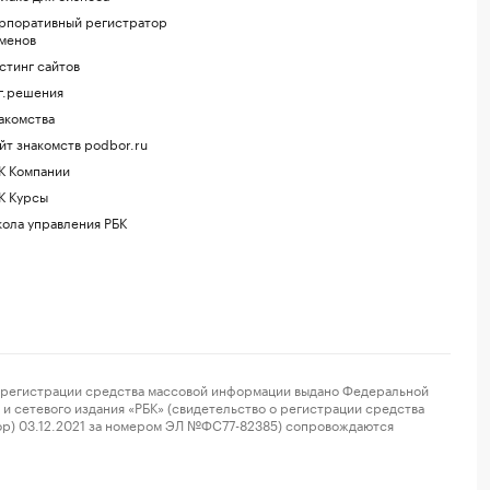
рпоративный регистратор
менов
стинг сайтов
г.решения
акомства
йт знакомств podbor.ru
К Компании
К Курсы
ола управления РБК
регистрации средства массовой информации выдано Федеральной
и сетевого издания «РБК» (свидетельство о регистрации средства
ор) 03.12.2021 за номером ЭЛ №ФС77-82385) сопровождаются