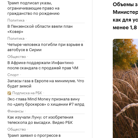
Трамп подписал указы,
Объемы з
ограничивающие право на
гражданство по рождению
Министерс
Политика
как для у
В Пензенской области ввели план
менее 1,8
«Ковер»
Политика
Четыре человека погибли при взрыве в
автобусе в Сирии
Общество
В Африке поддержали Инфантино
после скандала с продажей прав ЧМ
Спорт
Запасы газа в Европе на минимуме. Что
будет зимой
Подписка на РБК
Экс-глава Mind Money признала вину
по «делу брокеров» о хищении ₽7 млрд
Финансы
Как изучали Луну: от изобретения
телескопа до высадки. Видео РБК
Общество
Трамп заявил о прогрессе в