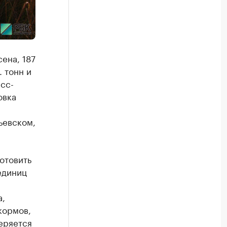
ена, 187
. тонн и
есс-
овка
ьевском,
отовить
единиц
а,
кормов,
еряется