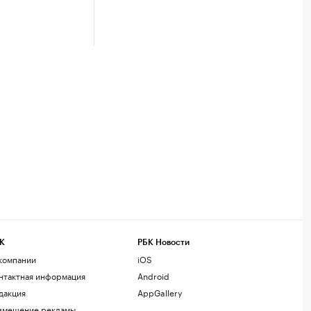
К
РБК Новости
компании
iOS
нтактная информация
Android
дакция
AppGallery
змещение рекламы