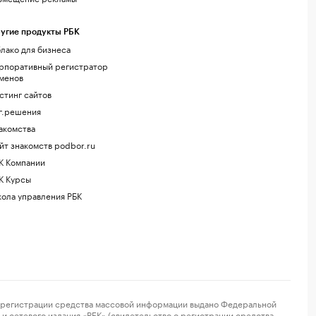
угие продукты РБК
лако для бизнеса
рпоративный регистратор
менов
стинг сайтов
г.решения
акомства
йт знакомств podbor.ru
К Компании
К Курсы
ола управления РБК
регистрации средства массовой информации выдано Федеральной
и сетевого издания «РБК» (свидетельство о регистрации средства