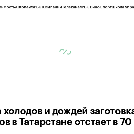
жимость
Autonews
РБК Компании
Телеканал
РБК Вино
Спорт
Школа упра
ипто
РБК Бизнес-среда
Дискуссионный клуб
Исследования
Кредитные 
рагентов
Политика
Экономика
Бизнес
Технологии и медиа
Финансы
Рын
а холодов и дождей заготовк
в в Татарстане отстает в 70