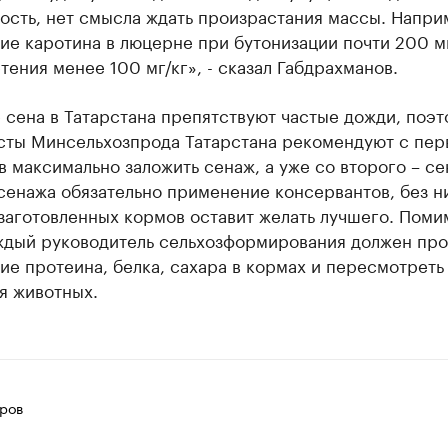
ость, нет смысла ждать произрастания массы. Напри
е каротина в люцерне при бутонизации почти 200 мг/
тения менее 100 мг/кг», - сказал Габдрахманов.
 сена в Татарстана препятствуют частые дожди, поэт
сты Минсельхозпрода Татарстана рекомендуют с пер
в максимально заложить сенаж, а уже со второго – се
сенажа обязательно применение консервантов, без н
заготовленных кормов оставит желать лучшего. Поми
аждый руководитель сельхозформирования должен про
е протеина, белка, сахара в кормах и пересмотреть
я животных.
ров