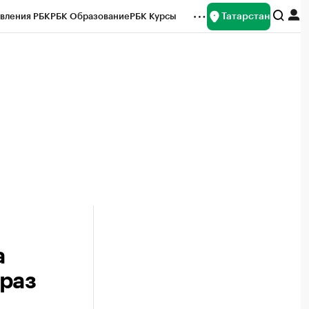
Татарстан
вления РБК
РБК Образование
РБК Курсы
рейтинги
Франшизы
Газета
ок наличной валюты
а
 раз