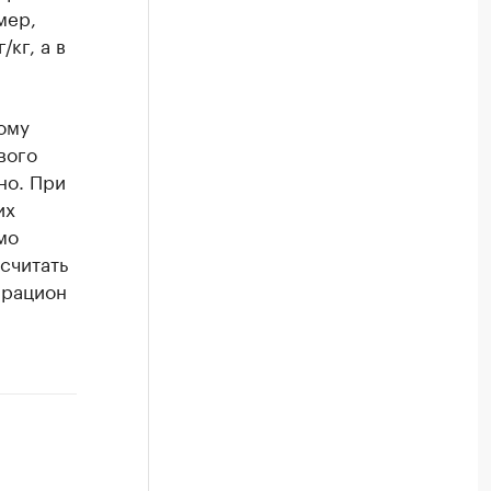
мер,
кг, а в
ому
вого
но. При
их
мо
считать
 рацион