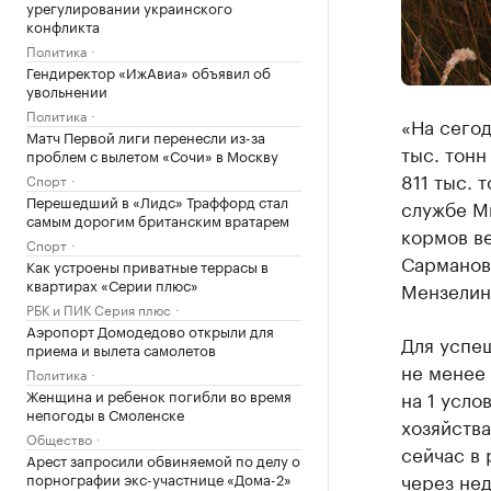
урегулировании украинского
конфликта
Политика
Гендиректор «ИжАвиа» объявил об
увольнении
Политика
«На сегод
Матч Первой лиги перенесли из-за
тыс. тонн
проблем с вылетом «Сочи» в Москву
811 тыс. 
Спорт
Перешедший в «Лидс» Траффорд стал
службе М
самым дорогим британским вратарем
кормов ве
Спорт
Сармановс
Как устроены приватные террасы в
квартирах «Серии плюс»
Мензелин
РБК и ПИК Серия плюс
Аэропорт Домодедово открыли для
Для успе
приема и вылета самолетов
не менее 
Политика
Женщина и ребенок погибли во время
на 1 усло
непогоды в Смоленске
хозяйства
Общество
сейчас в 
Арест запросили обвиняемой по делу о
через не
порнографии экс-участнице «Дома-2»