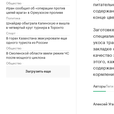
Общество
питательн
Иран сообщил об «операции против
содержани
целей врага» в Ормузском проливе
конце цве
Политика
Шнайдер обыграла Калинскую и вышла
в четвертый круг турнира в Торонто
Заготовке
Спорт
специали
В горах Казахстана эвакуировали еще
укоса тра
одного туриста из России
закладке 
Общество
В Смоленской области ввели режим ЧС
качество 
после мощного циклона
этого, к
Общество
содержани
Загрузить еще
кормлени
Авторы
Теги
Алексей Уга