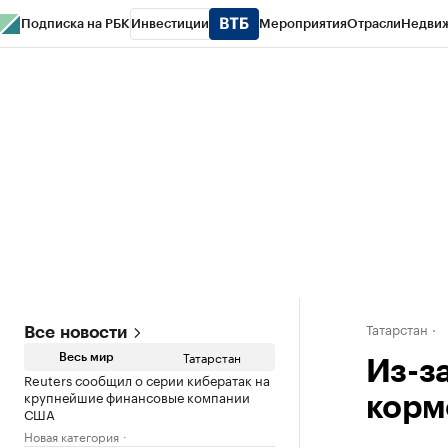
Подписка на РБК
Инвестиции
Мероприятия
Отрасли
Недви
РБК Life
Тренды
Визионеры
Национальные проекты
Город
Стиль
Кр
Спецпроекты СПб
Конференции СПб
Спецпроекты
Проверка конт
Татарстан
Все новости
Татарстан
Весь мир
Из-з
Reuters сообщил о серии кибератак на
крупнейшие финансовые компании
кормо
США
Новая категория