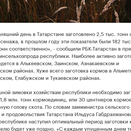
няшний день в Татарстане заготовлено 2,5 тыс. тонн с
 сенажа, в прошлом году эти показатели были 182 тыс
тонн соответственно», - сообщили РБК-Татарстан в пр
инсельхозпрода республики. Наиболее активно загот
дется в Алькеевском, Заинском, Азнакаевском и
ком районах. Хуже всего заготовка кормов в Альмет
ском, Елабужском и Тукаевском районах.
шной зимовки хозяйствам республики необходимо заг
1,8 млн. тонн кормоединиц, или 30 центнеров кормо
вную голову скота. По словам замминистра сельского
 и продовольствия Татарстана Ильдуса Габдрахманов
республике наступил оптимальный период заготовки 
делю будет уже поздно. «С каждым упущенным днем т