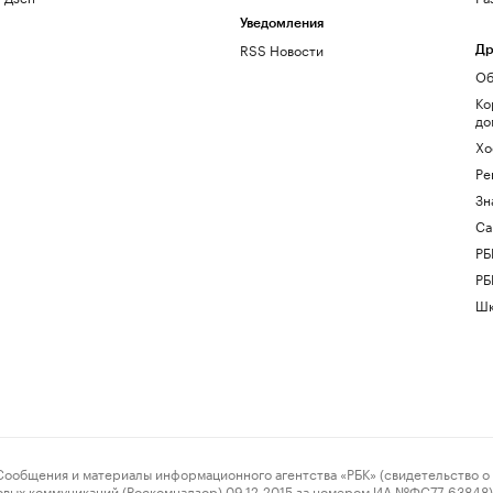
Уведомления
RSS Новости
Др
Об
Ко
до
Хо
Ре
Зн
Са
РБ
РБ
Шк
ения и материалы информационного агентства «РБК» (свидетельство о 
овых коммуникаций (Роскомнадзор) 09.12.2015 за номером ИА №ФС77-63848) 