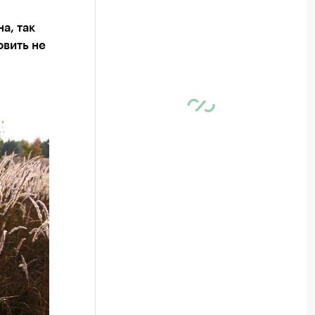
а, так
овить не