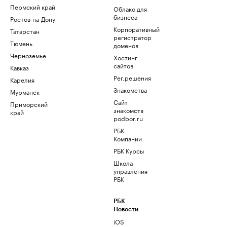
Пермский край
Облако для
бизнеса
Ростов-на-Дону
Корпоративный
Татарстан
регистратор
Тюмень
доменов
Черноземье
Хостинг
сайтов
Кавказ
Рег.решения
Карелия
Знакомства
Мурманск
Сайт
Приморский
знакомств
край
podbor.ru
РБК
Компании
РБК Курсы
Школа
управления
РБК
РБК
Новости
iOS