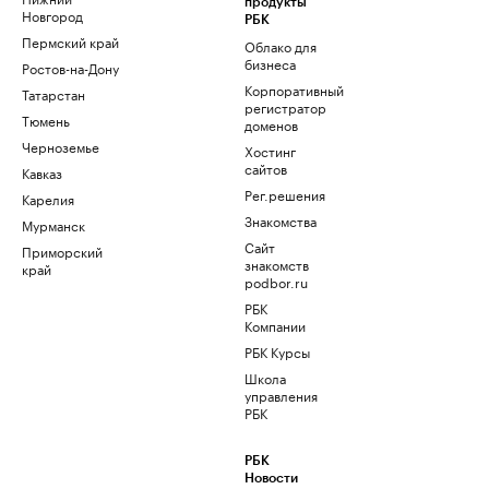
продукты
Новгород
РБК
Пермский край
Облако для
бизнеса
Ростов-на-Дону
Корпоративный
Татарстан
регистратор
Тюмень
доменов
Черноземье
Хостинг
сайтов
Кавказ
Рег.решения
Карелия
Знакомства
Мурманск
Сайт
Приморский
знакомств
край
podbor.ru
РБК
Компании
РБК Курсы
Школа
управления
РБК
РБК
Новости