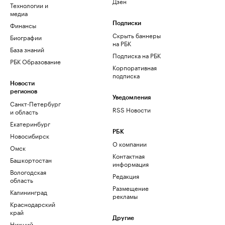
Дзен
Технологии и
медиа
Финансы
Подписки
Скрыть баннеры
Биографии
на РБК
База знаний
Подписка на РБК
РБК Образование
Корпоративная
подписка
Новости
регионов
Уведомления
Санкт-Петербург
RSS Новости
и область
Екатеринбург
РБК
Новосибирск
О компании
Омск
Контактная
Башкортостан
информация
Вологодская
Редакция
область
Размещение
Калининград
рекламы
Краснодарский
край
Другие
Нижний