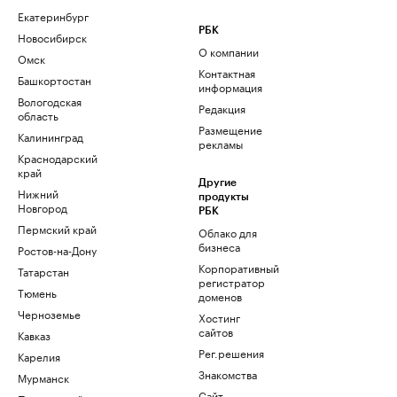
Екатеринбург
РБК
Новосибирск
О компании
Омск
Контактная
Башкортостан
информация
Вологодская
Редакция
область
Размещение
Калининград
рекламы
Краснодарский
край
Другие
Нижний
продукты
Новгород
РБК
Пермский край
Облако для
бизнеса
Ростов-на-Дону
Корпоративный
Татарстан
регистратор
Тюмень
доменов
Черноземье
Хостинг
сайтов
Кавказ
Рег.решения
Карелия
Знакомства
Мурманск
Сайт