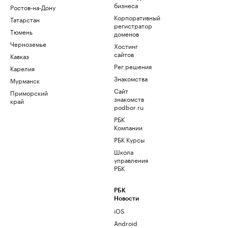
бизнеса
Ростов-на-Дону
Корпоративный
Татарстан
регистратор
Тюмень
доменов
Черноземье
Хостинг
сайтов
Кавказ
Рег.решения
Карелия
Знакомства
Мурманск
Сайт
Приморский
знакомств
край
podbor.ru
РБК
Компании
РБК Курсы
Школа
управления
РБК
РБК
Новости
iOS
Android