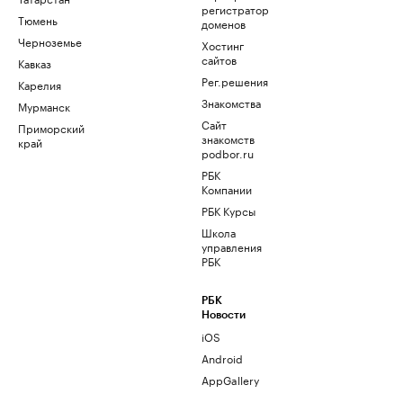
регистратор
Тюмень
доменов
Черноземье
Хостинг
сайтов
Кавказ
Рег.решения
Карелия
Знакомства
Мурманск
Сайт
Приморский
знакомств
край
podbor.ru
РБК
Компании
РБК Курсы
Школа
управления
РБК
РБК
Новости
iOS
Android
AppGallery