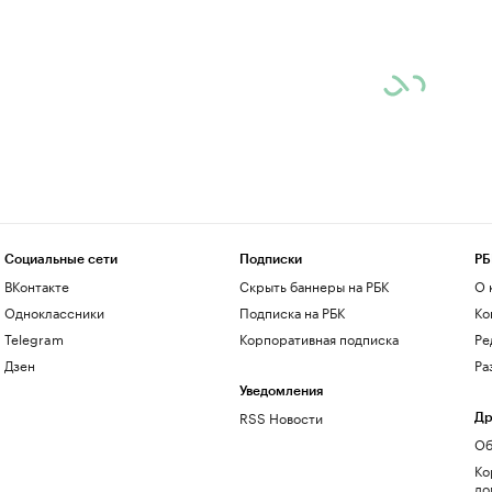
Социальные сети
Подписки
РБ
ВКонтакте
Скрыть баннеры на РБК
О 
Одноклассники
Подписка на РБК
Ко
Telegram
Корпоративная подписка
Ре
Дзен
Ра
Уведомления
RSS Новости
Др
Об
Ко
до