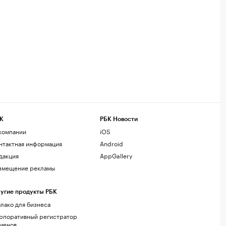
К
РБК Новости
компании
iOS
нтактная информация
Android
дакция
AppGallery
змещение рекламы
угие продукты РБК
лако для бизнеса
рпоративный регистратор
менов