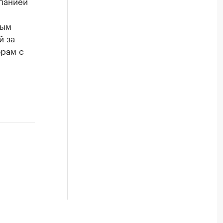
панией
мым
й за
орам с