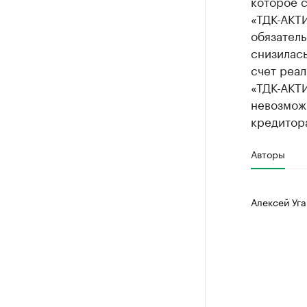
которое 
«ТДК-АКТИ
обязатель
снизилас
счет реа
«ТДК-АКТИ
невозмож
кредитор
Авторы
Алексей Уга