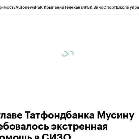
жимость
Autonews
РБК Компании
Телеканал
РБК Вино
Спорт
Школа упра
ипто
РБК Бизнес-среда
Дискуссионный клуб
Исследования
Кредитные 
рагентов
Политика
Экономика
Бизнес
Технологии и медиа
Финансы
Рын
главе Татфондбанка Мусину
ебовалось экстренная
омощь в СИЗО