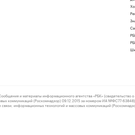
Хо
Ре
Зн
Са
РБ
РБ
Шк
ения и материалы информационного агентства «РБК» (свидетельство о 
овых коммуникаций (Роскомнадзор) 09.12.2015 за номером ИА №ФС77-63848) 
 связи, информационных технологий и массовых коммуникаций (Роскомнадз