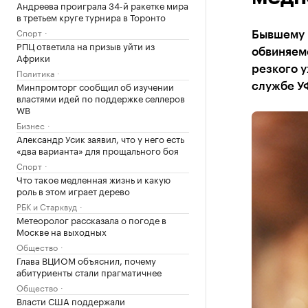
Андреева проиграла 34-й ракетке мира
в третьем круге турнира в Торонто
Спорт
Бывшему 
РПЦ ответила на призыв уйти из
обвиняем
Африки
резкого у
Политика
Минпромторг сообщил об изучении
службе У
властями идей по поддержке селлеров
WB
Бизнес
Александр Усик заявил, что у него есть
«два варианта» для прощального боя
Спорт
Что такое медленная жизнь и какую
роль в этом играет дерево
РБК и Старквуд
Метеоролог рассказала о погоде в
Москве на выходных
Общество
Глава ВЦИОМ объяснил, почему
абитуриенты стали прагматичнее
Общество
Власти США поддержали