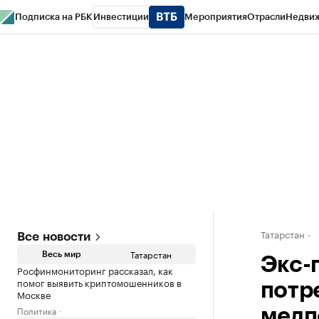
Подписка на РБК
Инвестиции
Мероприятия
Отрасли
Недви
РБК Life
Тренды
Визионеры
Национальные проекты
Город
Стиль
Кр
Спецпроекты СПб
Конференции СПб
Спецпроекты
Проверка конт
Татарстан
Все новости
Татарстан
Весь мир
Экс-
Росфинмониторинг рассказал, как
помог выявить криптомошенников в
потр
Москве
Политика
медп