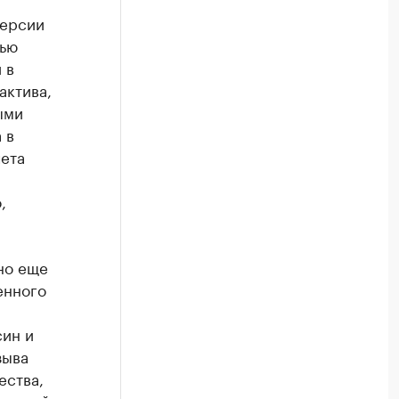
версии
лью
 в
актива,
ыми
 в
чета
,
но еще
енного
син и
зыва
ества,