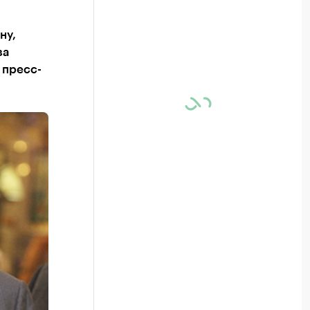
ну,
за
 пресс-