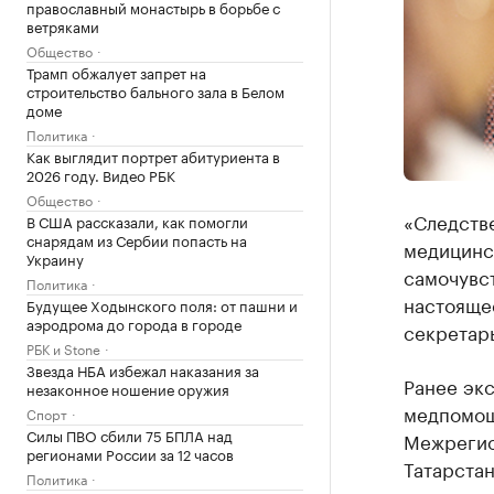
православный монастырь в борьбе с
ветряками
Общество
Трамп обжалует запрет на
строительство бального зала в Белом
доме
Политика
Как выглядит портрет абитуриента в
2026 году. Видео РБК
Общество
«Следств
В США рассказали, как помогли
снарядам из Сербии попасть на
медицинс
Украину
самочувст
Политика
настоящее
Будущее Ходынского поля: от пашни и
аэродрома до города в городе
секретар
РБК и Stone
Звезда НБА избежал наказания за
Ранее экс
незаконное ношение оружия
медпомощ
Спорт
Силы ПВО сбили 75 БПЛА над
Межрегио
регионами России за 12 часов
Татарстан
Политика