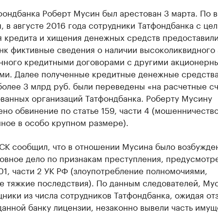
фондбанка Роберт Мусин был арестован 3 марта. По 
, в августе 2016 года сотрудники Татфондбанка с це
я кредита и хищения денежных средств предоставили
нк фиктивные сведения о наличии высоколиквидного 
нного кредитными договорами с другими акционерн
ми. Далее ​полученные кредитные денежные средства
олее 3 млрд руб. были переведены «на расчетные с
ванных организаций Татфондбанка. Роберту Мусину
но обвинение по статье 159, части 4 (мошенничество
ное в особо крупном размере).
 СК сообщил, что в отношении Мусина было возбужде
ловное дело по признакам преступления, предусмотр
201, части 2 УК РФ (злоупотребление полномочиями,
 тяжкие последствия). По данным следователей, Му
ники из числа сотрудников Татфондбанка, ожидая от
анной банку лицензии, незаконно вывели часть имущ