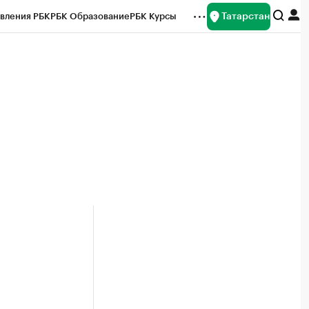
Татарстан
вления РБК
РБК Образование
РБК Курсы
рейтинги
Франшизы
Газета
ок наличной валюты