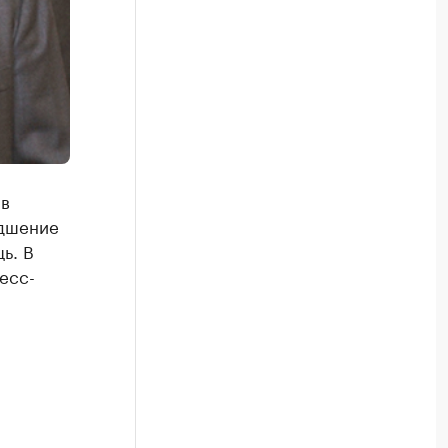
 в
удшение
ь. В
есс-