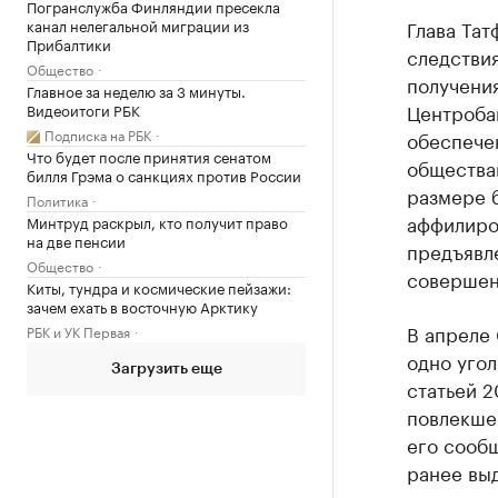
Погранслужба Финляндии пресекла
канал нелегальной миграции из
Глава Тат
Прибалтики
следствия
Общество
получени
Главное за неделю за 3 минуты.
Центроба
Видеоитоги РБК
Подписка на РБК
обеспече
Что будет после принятия сенатом
общества
билля Грэма о санкциях против России
размере б
Политика
аффилиро
Минтруд раскрыл, кто получит право
на две пенсии
предъявле
Общество
совершен
Киты, тундра и космические пейзажи:
зачем ехать в восточную Арктику
В апреле
РБК и УК Первая
одно уго
Загрузить еще
статьей ​
повлекшее
его сообщ
ранее выд