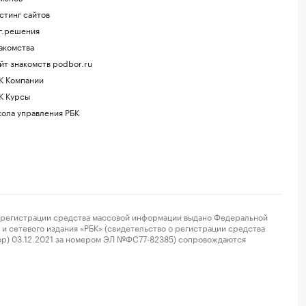
стинг сайтов
г.решения
акомства
йт знакомств podbor.ru
К Компании
К Курсы
ола управления РБК
регистрации средства массовой информации выдано Федеральной
и сетевого издания «РБК» (свидетельство о регистрации средства
ор) 03.12.2021 за номером ЭЛ №ФС77-82385) сопровождаются