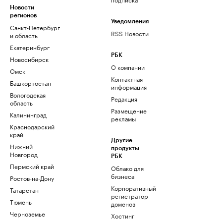
Новости
регионов
Уведомления
Санкт-Петербург
RSS Новости
и область
Екатеринбург
РБК
Новосибирск
О компании
Омск
Контактная
Башкортостан
информация
Вологодская
Редакция
область
Размещение
Калининград
рекламы
Краснодарский
край
Другие
Нижний
продукты
Новгород
РБК
Пермский край
Облако для
бизнеса
Ростов-на-Дону
Корпоративный
Татарстан
регистратор
Тюмень
доменов
Черноземье
Хостинг