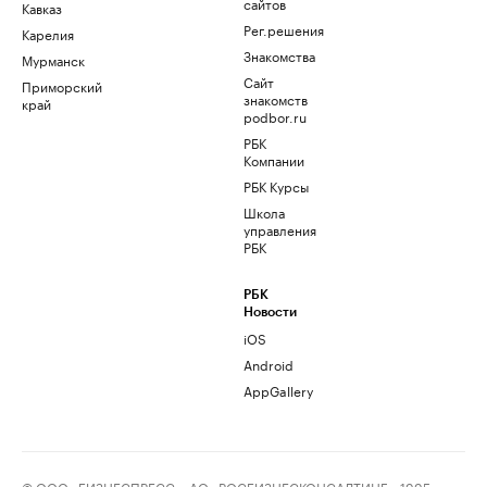
сайтов
Кавказ
Рег.решения
Карелия
Знакомства
Мурманск
Сайт
Приморский
знакомств
край
podbor.ru
РБК
Компании
РБК Курсы
Школа
управления
РБК
РБК
Новости
iOS
Android
AppGallery
© ООО «БИЗНЕСПРЕСС», АО «РОСБИЗНЕСКОНСАЛТИНГ», 1995–