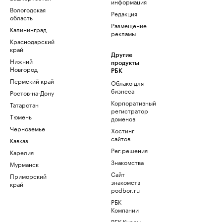
информация
Вологодская
Редакция
область
Размещение
Калининград
рекламы
Краснодарский
край
Другие
Нижний
продукты
Новгород
РБК
Пермский край
Облако для
бизнеса
Ростов-на-Дону
Корпоративный
Татарстан
регистратор
Тюмень
доменов
Черноземье
Хостинг
сайтов
Кавказ
Рег.решения
Карелия
Знакомства
Мурманск
Сайт
Приморский
знакомств
край
podbor.ru
РБК
Компании
РБК Курсы