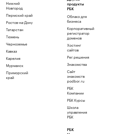
Нижний
продукты
Новгород
РБК
Пермский край
Облако для
бизнеса
Ростов-на-Дону
Корпоративный
Татарстан
регистратор
Тюмень
доменов
Черноземье
Хостинг
сайтов
Кавказ
Рег.решения
Карелия
Знакомства
Мурманск
Сайт
Приморский
знакомств
край
podbor.ru
РБК
Компании
РБК Курсы
Школа
управления
РБК
РБК