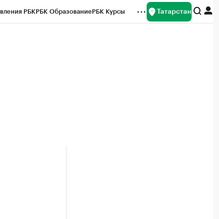
Татарстан
вления РБК
РБК Образование
РБК Курсы
рейтинги
Франшизы
Газета
ок наличной валюты