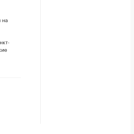
 на
нкт-
кие