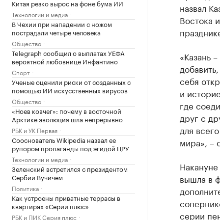
Китая резко вырос на фоне бума ИИ
назвал Ка
Технологии и медиа
Востока и
В Чехии при нападении с ножом
праздник
пострадали четыре человека
Общество
Telegraph сообщил о выплатах УЕФА
«Казань –
вероятной любовнице Инфантино
добавить,
Спорт
себя откр
Ученые оценили риски от созданных с
помощью ИИ искусственных вирусов
и историе
Общество
где соеди
«Ноев ковчег»: почему в восточной
друг с др
Арктике эволюция шла непрерывно
для всего
РБК и УК Первая
Сооснователь Wikipedia назвал ее
мира», – 
рупором пропаганды под эгидой ЦРУ
Технологии и медиа
Накануне 
Зеленский встретился с президентом
Сербии Вучичем
вышла в ф
Политика
дополнит
Как устроены приватные террасы в
сопернико
квартирах «Серии плюс»
серии пен
РБК и ПИК Серия плюс