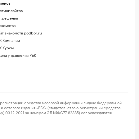
менов
стинг сайтов
г.решения
акомства
йт знакомств podbor.ru
К Компании
К Курсы
ола управления РБК
регистрации средства массовой информации выдано Федеральной
и сетевого издания «РБК» (свидетельство о регистрации средства
ор) 03.12.2021 за номером ЭЛ №ФС77-82385) сопровождаются