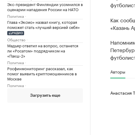
футболис
Экс-президент Финляндии усомнился в
сценарии нападения России на НАТО
Политика
Как сообщ
Глава «Эксмо» назвал книгу, которая
«Казань А
поможет стать «лучшей версией себя»
РАДИО
Общество
Напомним,
Мадьяр ответил на вопрос, останется
Петербург
ли «Росатом» подрядчиком на
«Пакш-2»
футболист
Политика
Росфинмониторинг рассказал, как
Авторы
помог выявить криптомошенников в
Москве
Политика
Анастасия 
Загрузить еще