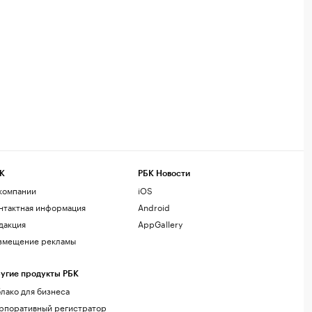
К
РБК Новости
компании
iOS
нтактная информация
Android
дакция
AppGallery
змещение рекламы
угие продукты РБК
лако для бизнеса
рпоративный регистратор