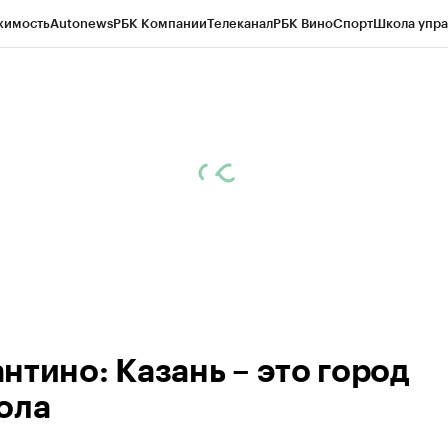
жимость
Autonews
РБК Компании
Телеканал
РБК Вино
Спорт
Школа упра
ипто
РБК Бизнес-среда
Дискуссионный клуб
Исследования
Кредитные 
рагентов
Политика
Экономика
Бизнес
Технологии и медиа
Финансы
Рын
нтино: Казань – это город
ола