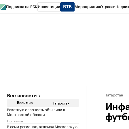
Подписка на РБК
Инвестиции
Мероприятия
Отрасли
Недви
РБК Life
Тренды
Визионеры
Национальные проекты
Город
Стиль
Кр
Спецпроекты СПб
Конференции СПб
Спецпроекты
Проверка конт
Татарстан
Все новости
Татарстан
Весь мир
Инфа
Ракетную опасность объявили в
Московской области
футб
Политика
В семи регионах, включая Московскую