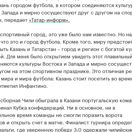
зань городом футбола, в котором соединяются культу
 Запада и мирно сосуществуют друг с другом на спо
е, передает
«Татар-информ».
 спортивный город, это уже было нам известно. Но н
 что это и город футбола. Кроме того, миру предстои
ыть Казань и Татарстан – город и регион с богатой ку
й. Для меня было открытием увидеть этот плавильный
няются культуры Востока и Запада и мирно сосущес
угом на этом спортивном празднике. Это отличная р
 мира и мира футбола: Казань стоит посетить во врем
отметил Инфантино.
сборная Чили обыграла в Казани португальскую кома
инал Кубка конфедераций. Ни в основное, ни в
ельное время команды не смогли поразить ворота
в и открыть счет в матче. Финалист турнира определ
альти, где уверенную победу 3:0 одержали чилийски