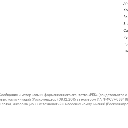
до
Хо
Ре
Зн
Са
РБ
РБ
Шк
ения и материалы информационного агентства «РБК» (свидетельство о 
овых коммуникаций (Роскомнадзор) 09.12.2015 за номером ИА №ФС77-63848) 
 связи, информационных технологий и массовых коммуникаций (Роскомнадз