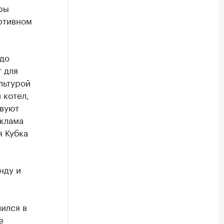
ры
ртивном
адо
т для
льтурой
 котел,
твуют
еклама
я Кубка
нду и
ился в
е