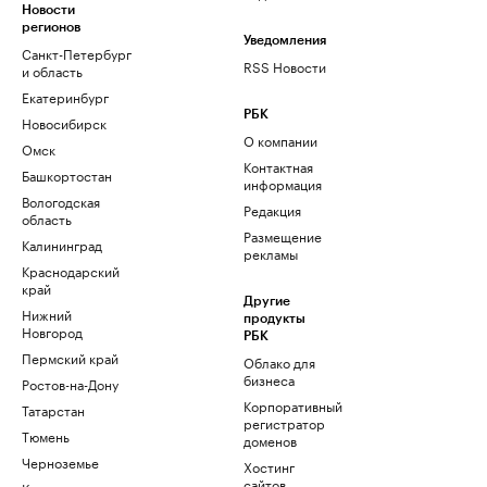
Новости
регионов
Уведомления
Санкт-Петербург
RSS Новости
и область
Екатеринбург
РБК
Новосибирск
О компании
Омск
Контактная
Башкортостан
информация
Вологодская
Редакция
область
Размещение
Калининград
рекламы
Краснодарский
край
Другие
Нижний
продукты
Новгород
РБК
Пермский край
Облако для
бизнеса
Ростов-на-Дону
Корпоративный
Татарстан
регистратор
Тюмень
доменов
Черноземье
Хостинг
сайтов