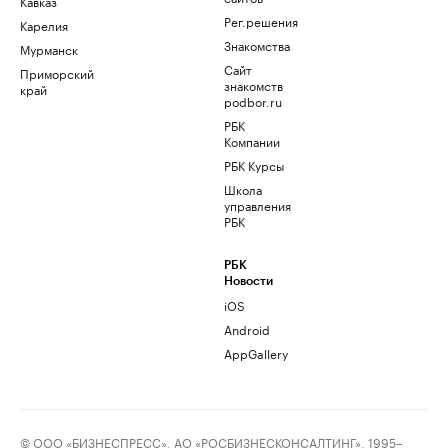
Кавказ
Рег.решения
Карелия
Знакомства
Мурманск
Сайт
Приморский
знакомств
край
podbor.ru
РБК
Компании
РБК Курсы
Школа
управления
РБК
РБК
Новости
iOS
Android
AppGallery
© ООО «БИЗНЕСПРЕСС», АО «РОСБИЗНЕСКОНСАЛТИНГ», 1995–