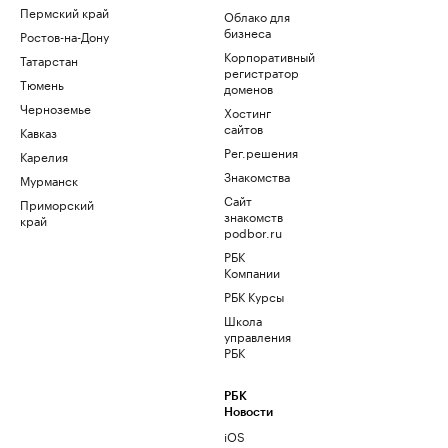
Пермский край
Облако для
бизнеса
Ростов-на-Дону
Корпоративный
Татарстан
регистратор
Тюмень
доменов
Черноземье
Хостинг
сайтов
Кавказ
Рег.решения
Карелия
Знакомства
Мурманск
Сайт
Приморский
знакомств
край
podbor.ru
РБК
Компании
РБК Курсы
Школа
управления
РБК
РБК
Новости
iOS