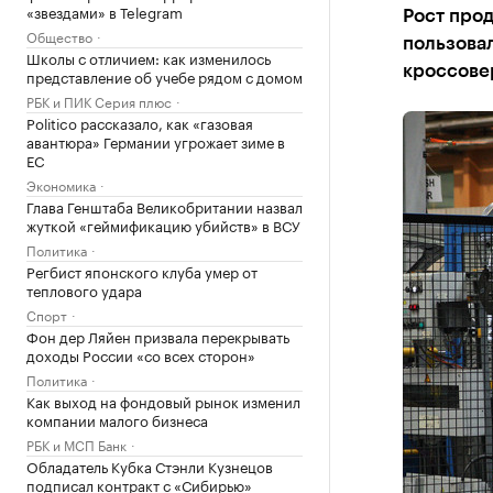
«звездами» в Telegram
Рост про
Общество
пользовал
Школы с отличием: как изменилось
кроссовер
представление об учебе рядом с домом
РБК и ПИК Серия плюс
Politico рассказало, как «газовая
авантюра» Германии угрожает зиме в
ЕС
Экономика
Глава Генштаба Великобритании назвал
жуткой «геймификацию убийств» в ВСУ
Политика
Регбист японского клуба умер от
теплового удара
Спорт
Фон дер Ляйен призвала перекрывать
доходы России «со всех сторон»
Политика
Как выход на фондовый рынок изменил
компании малого бизнеса
РБК и МСП Банк
Обладатель Кубка Стэнли Кузнецов
подписал контракт с «Сибирью»