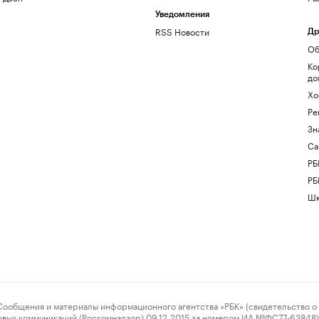
Уведомления
RSS Новости
Др
Об
Ко
до
Хо
Ре
Зн
Са
РБ
РБ
Шк
ения и материалы информационного агентства «РБК» (свидетельство о 
овых коммуникаций (Роскомнадзор) 09.12.2015 за номером ИА №ФС77-63848) 