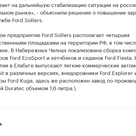
вает на дальнейшую стабилизацию ситуации на росс
льном рынке», - объяснили решение о повышение зар
жбе Ford Sollers.
е предприятие Ford Sollers располагает четырьмя
ственными площадками на территории РФ, в том числ
ане. В Набережных Челнах локализована сборка комп
ов Ford EcoSport и хетчбэков и седанов Ford Fiesta. 
тии в Елабуге выпускают легкие коммерческие автом
sit в различных версиях, внедорожники Ford Explorer 
ы Ford Kuga, здесь же расположен завод по произво
й Duratec объемом 1,6 литра.\
в