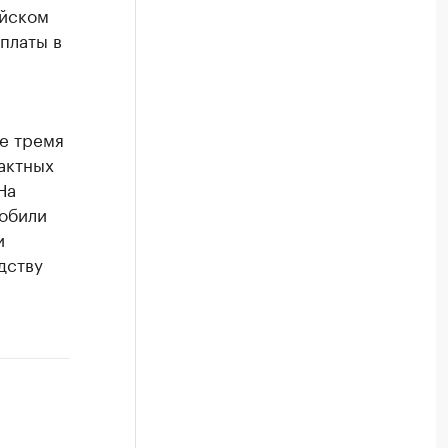
ийском
платы в
е тремя
актных
На
обили
и
дству