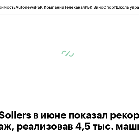
жимость
Autonews
РБК Компании
Телеканал
РБК Вино
Спорт
Школа упра
ипто
РБК Бизнес-среда
Дискуссионный клуб
Исследования
Кредитные 
рагентов
Политика
Экономика
Бизнес
Технологии и медиа
Финансы
Рын
Sollers в июне показал реко
аж, реализовав 4,5 тыс. маш