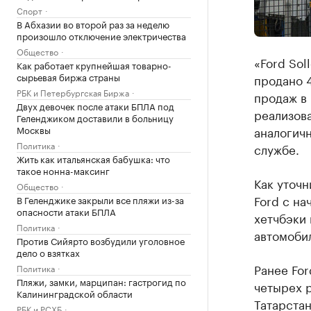
Спорт
В Абхазии во второй раз за неделю
произошло отключение электричества
Общество
«Ford Sol
Как работает крупнейшая товарно-
сырьевая биржа страны
продано 4
РБК и Петербургская Биржа
продаж в 
Двух девочек после атаки БПЛА под
реализова
Геленджиком доставили в больницу
Москвы
аналогичн
Политика
службе.
Жить как итальянская бабушка: что
такое нонна-максинг
Как уточ
Общество
Ford с на
В Геленджике закрыли все пляжи из-за
опасности атаки БПЛА
хетчбэки 
Политика
автомобил
Против Сийярто возбудили уголовное
дело о взятках
Ранее For
Политика
Пляжи, замки, марципан: гастрогид по
четырех р
Калининградской области
Татарстан
РБК и РСХБ