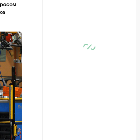
просом
же