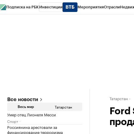
Подписка на РБК
Инвестиции
Мероприятия
Отрасли
Недви
РБК Life
Тренды
Визионеры
Национальные проекты
Город
Стиль
Кр
Спецпроекты СПб
Конференции СПб
Спецпроекты
Проверка конт
Татарстан
Все новости
Татарстан
Весь мир
Ford 
Умер отец Лионеля Месси
прод
Спорт
Россиянина арестовали за
финансирование терроризма