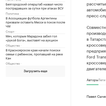
рассчиты
Белгородский оперштаб назвал число
пострадавших за сутки при атаках ВСУ
автомоби
Политика
пресс-слу
В Ассоциации футбола Аргентины
призвали оставить Месси в покое после
ЧМ
Совместно
Спорт
производ
Мяч, которым Марадона забил гол
в Татарст
«рукой Бога», выставят на аукцион
кроссовер
Общество
В Красноярском крае начали поиски
предприя
семьи с ребенком, пропавшей на реке
Ford Tran
Кан
кроссовер
Общество
двигателе
Загрузить еще
Авторы
Теги
Павел Сыче