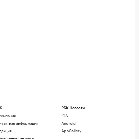
К
РБК Новости
компании
iOS
нтактная информация
Android
дакция
AppGallery
змещение рекламы