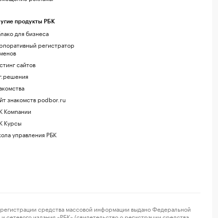
угие продукты РБК
лако для бизнеса
рпоративный регистратор
менов
стинг сайтов
г.решения
акомства
йт знакомств podbor.ru
К Компании
К Курсы
ола управления РБК
регистрации средства массовой информации выдано Федеральной
и сетевого издания «РБК» (свидетельство о регистрации средства