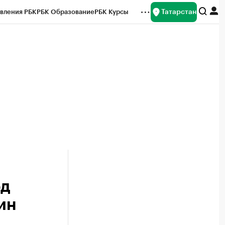
Татарстан
вления РБК
РБК Образование
РБК Курсы
рейтинги
Франшизы
Газета
ок наличной валюты
рд
ин