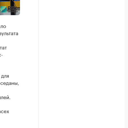
ыло
зультата
тат
с-
 для
 седаны,
илей.
всех