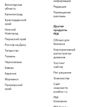
информация
Вологодская
Редакция
область
Размещение
Калининград
рекламы
Краснодарский
край
Другие
Нижний
продукты
Новгород
РБК
Пермский край
Облако для
бизнеса
Ростов-на-Дону
Корпоративный
Татарстан
регистратор
Тюмень
доменов
Черноземье
Хостинг
сайтов
Кавказ
Рег.решения
Карелия
Знакомства
Мурманск
Сайт
Приморский
знакомств
край
podbor.ru
РБК
Компании
РБК Курсы