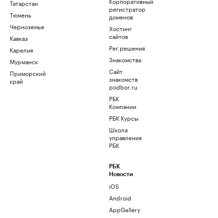
Корпоративный
Татарстан
регистратор
Тюмень
доменов
Черноземье
Хостинг
сайтов
Кавказ
Рег.решения
Карелия
Знакомства
Мурманск
Сайт
Приморский
знакомств
край
podbor.ru
РБК
Компании
РБК Курсы
Школа
управления
РБК
РБК
Новости
iOS
Android
AppGallery