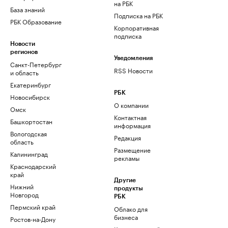
на РБК
База знаний
Подписка на РБК
РБК Образование
Корпоративная
подписка
Новости
регионов
Уведомления
Санкт-Петербург
RSS Новости
и область
Екатеринбург
РБК
Новосибирск
О компании
Омск
Контактная
Башкортостан
информация
Вологодская
Редакция
область
Размещение
Калининград
рекламы
Краснодарский
край
Другие
Нижний
продукты
Новгород
РБК
Пермский край
Облако для
бизнеса
Ростов-на-Дону