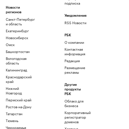
подписка
Новости
регионов
Уведомления
Санкт-Петербург
RSS Новости
и область
Екатеринбург
РБК
Новосибирск
О компании
Омск
Контактная
Башкортостан
информация
Вологодская
Редакция
область
Размещение
Калининград
рекламы
Краснодарский
край
Другие
Нижний
продукты
Новгород
РБК
Пермский край
Облако для
бизнеса
Ростов-на-Дону
Корпоративный
Татарстан
регистратор
Тюмень
доменов
Черноземье
Хостинг