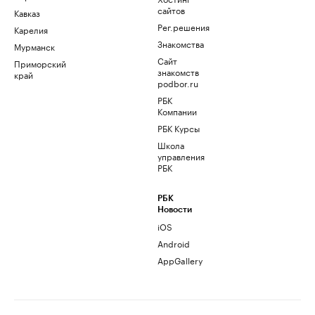
сайтов
Кавказ
Рег.решения
Карелия
Знакомства
Мурманск
Сайт
Приморский
знакомств
край
podbor.ru
РБК
Компании
РБК Курсы
Школа
управления
РБК
РБК
Новости
iOS
Android
AppGallery