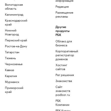
информация
Вологодская
Редакция
область
Размещение
Калининград
рекламы
Краснодарский
край
Другие
Нижний
продукты
Новгород
РБК
Пермский край
Облако для
бизнеса
Ростов-на-Дону
Корпоративный
Татарстан
регистратор
Тюмень
доменов
Черноземье
Хостинг
сайтов
Кавказ
Рег.решения
Карелия
Знакомства
Мурманск
Сайт
Приморский
знакомств
край
podbor.ru
РБК
Компании
РБК Курсы