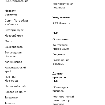
РБК Образование
Корпоративная
подписка
Новости
регионов
Уведомления
Санкт-Петербург
RSS Новости
и область
Екатеринбург
РБК
Новосибирск
О компании
Омск
Контактная
Башкортостан
информация
Вологодская
Редакция
область
Размещение
Калининград
рекламы
Краснодарский
край
Другие
Нижний
продукты
Новгород
РБК
Пермский край
Облако для
бизнеса
Ростов-на-Дону
Корпоративный
Татарстан
регистратор
Тюмень
доменов