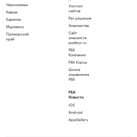
Черноземье
Хостинг
сайтов
Кавказ
Рег.решения
Карелия
Знакомства
Мурманск
Сайт
Приморский
знакомств
край
podbor.ru
РБК
Компании
РБК Курсы
Школа
управления
РБК
РБК
Новости
iOS
Android
AppGallery