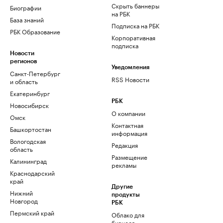
Скрыть баннеры
Биографии
на РБК
База знаний
Подписка на РБК
РБК Образование
Корпоративная
подписка
Новости
регионов
Уведомления
Санкт-Петербург
RSS Новости
и область
Екатеринбург
РБК
Новосибирск
О компании
Омск
Контактная
Башкортостан
информация
Вологодская
Редакция
область
Размещение
Калининград
рекламы
Краснодарский
край
Другие
Нижний
продукты
Новгород
РБК
Пермский край
Облако для
бизнеса