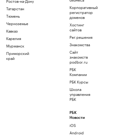
Ростов-на-Дону
Корпоративный
Татарстан
регистратор
Тюмень
доменов
Черноземье
Хостинг
сайтов
Кавказ
Рег.решения
Карелия
Знакомства
Мурманск
Сайт
Приморский
знакомств
край
podbor.ru
РБК
Компании
РБК Курсы
Школа
управления
РБК
РБК
Новости
iOS
Android