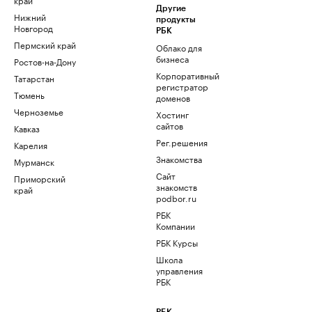
Другие
Нижний
продукты
Новгород
РБК
Пермский край
Облако для
бизнеса
Ростов-на-Дону
Корпоративный
Татарстан
регистратор
Тюмень
доменов
Черноземье
Хостинг
сайтов
Кавказ
Рег.решения
Карелия
Знакомства
Мурманск
Сайт
Приморский
знакомств
край
podbor.ru
РБК
Компании
РБК Курсы
Школа
управления
РБК