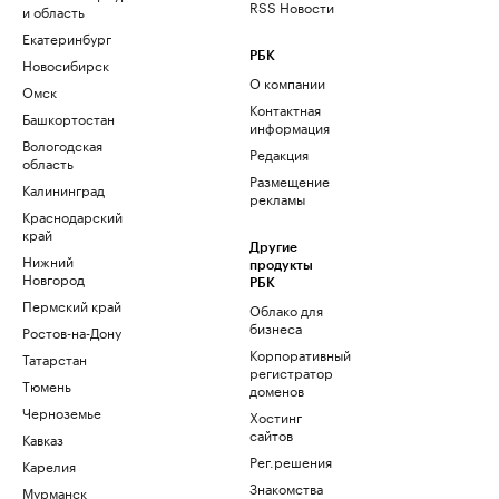
RSS Новости
и область
Екатеринбург
РБК
Новосибирск
О компании
Омск
Контактная
Башкортостан
информация
Вологодская
Редакция
область
Размещение
Калининград
рекламы
Краснодарский
край
Другие
Нижний
продукты
Новгород
РБК
Пермский край
Облако для
бизнеса
Ростов-на-Дону
Корпоративный
Татарстан
регистратор
Тюмень
доменов
Черноземье
Хостинг
сайтов
Кавказ
Рег.решения
Карелия
Знакомства
Мурманск