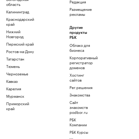
Редакция
область
Размещение
Калининград
рекламы
Краснодарский
край
Другие
Нижний
продукты
Новгород
РБК
Пермский край
Облако для
бизнеса
Ростов-на-Дону
Корпоративный
Татарстан
регистратор
Тюмень
доменов
Черноземье
Хостинг
сайтов
Кавказ
Рег.решения
Карелия
Знакомства
Мурманск
Сайт
Приморский
знакомств
край
podbor.ru
РБК
Компании
РБК Курсы