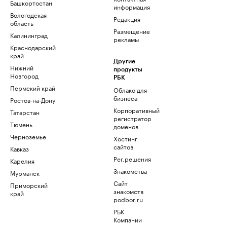
Башкортостан
информация
Вологодская
Редакция
область
Размещение
Калининград
рекламы
Краснодарский
край
Другие
Нижний
продукты
Новгород
РБК
Пермский край
Облако для
бизнеса
Ростов-на-Дону
Корпоративный
Татарстан
регистратор
Тюмень
доменов
Черноземье
Хостинг
сайтов
Кавказ
Рег.решения
Карелия
Знакомства
Мурманск
Сайт
Приморский
знакомств
край
podbor.ru
РБК
Компании