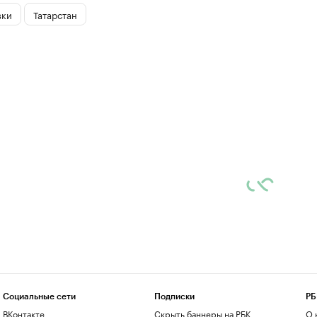
вки
Татарстан
Социальные сети
Подписки
РБ
ВКонтакте
Скрыть баннеры на РБК
О 