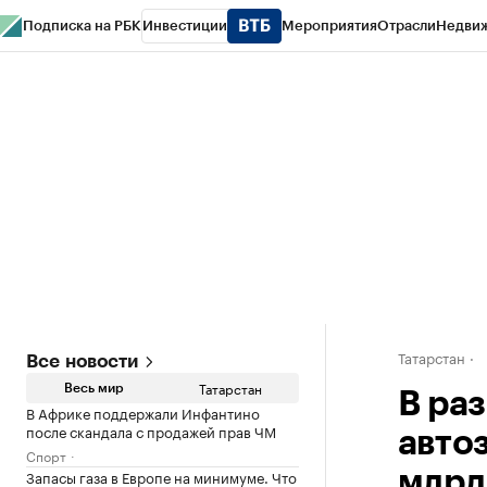
Подписка на РБК
Инвестиции
Мероприятия
Отрасли
Недви
РБК Life
Тренды
Визионеры
Национальные проекты
Город
Стиль
Кр
Спецпроекты СПб
Конференции СПб
Спецпроекты
Проверка конт
Татарстан
Все новости
Татарстан
Весь мир
В ра
В Африке поддержали Инфантино
после скандала с продажей прав ЧМ
авто
Спорт
Запасы газа в Европе на минимуме. Что
млрд