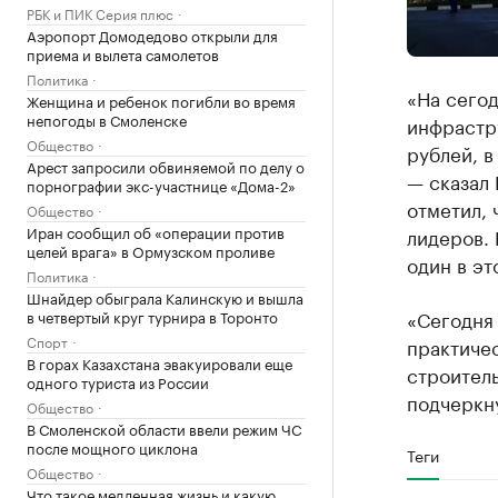
РБК и ПИК Серия плюс
Аэропорт Домодедово открыли для
приема и вылета самолетов
Политика
«На сегод
Женщина и ребенок погибли во время
непогоды в Смоленске
инфрастр
Общество
рублей, 
Арест запросили обвиняемой по делу о
— сказал 
порнографии экс-участнице «Дома-2»
отметил, 
Общество
Иран сообщил об «операции против
лидеров. 
целей врага» в Ормузском проливе
один в эт
Политика
Шнайдер обыграла Калинскую и вышла
«Сегодня 
в четвертый круг турнира в Торонто
Спорт
практичес
В горах Казахстана эвакуировали еще
строитель
одного туриста из России
подчеркн
Общество
В Смоленской области ввели режим ЧС
после мощного циклона
Теги
Общество
Что такое медленная жизнь и какую