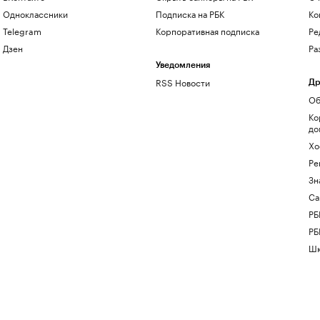
Одноклассники
Подписка на РБК
Ко
Telegram
Корпоративная подписка
Ре
Дзен
Ра
Уведомления
RSS Новости
Др
Об
Ко
до
Хо
Ре
Зн
Са
РБ
РБ
Шк