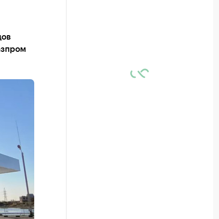
дов
азпром