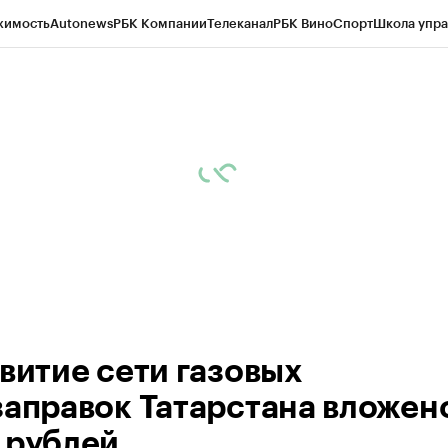
жимость
Autonews
РБК Компании
Телеканал
РБК Вино
Спорт
Школа упра
ипто
РБК Бизнес-среда
Дискуссионный клуб
Исследования
Кредитные 
рагентов
Политика
Экономика
Бизнес
Технологии и медиа
Финансы
Рын
звитие сети газовых
заправок Татарстана вложен
 рублей