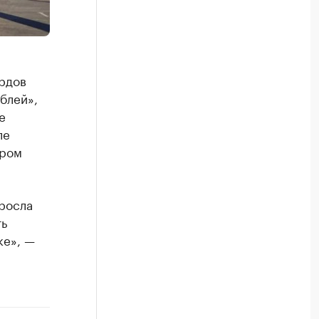
рдов
блей»,
е
ле
ером
ыросла
ть
ке», —