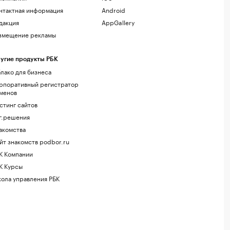
нтактная информация
Android
дакция
AppGallery
змещение рекламы
угие продукты РБК
лако для бизнеса
рпоративный регистратор
менов
стинг сайтов
г.решения
акомства
йт знакомств podbor.ru
К Компании
К Курсы
ола управления РБК