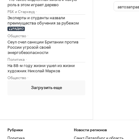
роль в этом играет дерево
автозапра
РБК и Старквуд
Эксперты и студенты назвали
преимущества обучения за рубежом
РАДИО
Общество
Сеул счел санкции Британии против
России угрозой своей
энергобезопасности
Политика
На 88-м году жизни ушел из жизни
художник Николай Марков
Общество
Загрузить еще
Рубрики
Новости регионов
Политика
Санкт-Петербург и область