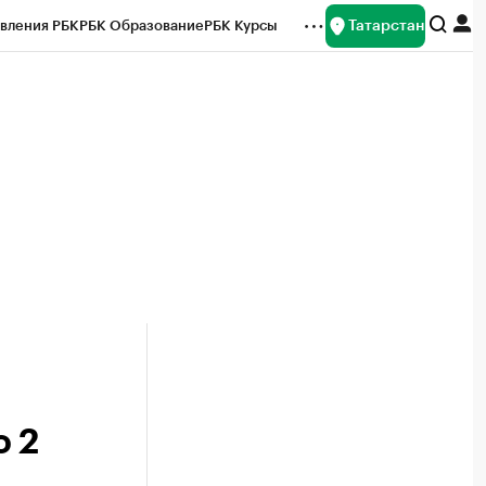
Татарстан
вления РБК
РБК Образование
РБК Курсы
рейтинги
Франшизы
Газета
ок наличной валюты
о 2