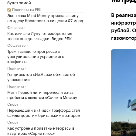
будет зимой
Подписка на РБК
Экс-глава Mind Money признала вину
В реализ
по «делу брокеров» о хищении ₽7 млрд
инфрастр
Финансы
рублей. 
Как изучали Луну: от изобретения
телескопа до высадки. Видео РБК
газомотор
Общество
Трамп заявил о прогрессе в
урегулировании украинского
конфликта
Политика
Гендиректор «ИжАвиа» объявил об
увольнении
Политика
Матч Первой лиги перенесли из-за
проблем с вылетом «Сочи» в Москву
Спорт
Перешедший в «Лидс» Траффорд стал
самым дорогим британским вратарем
Спорт
Как устроены приватные террасы в
квартирах «Серии плюс»