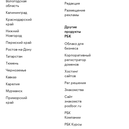
Вологодская
Редакция
область
Размещение
Калининград
рекламы
Краснодарский
край
Другие
Нижний
продукты
Новгород
РБК
Пермский край
Облако для
бизнеса
Ростов-на-Дону
Корпоративный
Татарстан
регистратор
Тюмень
доменов
Черноземье
Хостинг
сайтов
Кавказ
Рег.решения
Карелия
Знакомства
Мурманск
Сайт
Приморский
знакомств
край
podbor.ru
РБК
Компании
РБК Курсы