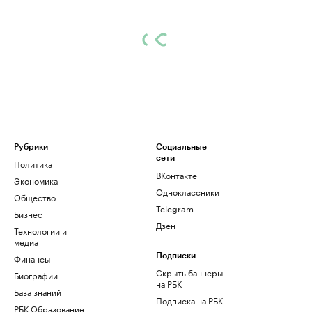
Рубрики
Социальные
сети
Политика
ВКонтакте
Экономика
Одноклассники
Общество
Telegram
Бизнес
Дзен
Технологии и
медиа
Финансы
Подписки
Скрыть баннеры
Биографии
на РБК
База знаний
Подписка на РБК
РБК Образование