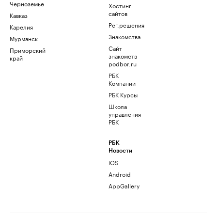
Черноземье
Хостинг
сайтов
Кавказ
Рег.решения
Карелия
Знакомства
Мурманск
Сайт
Приморский
знакомств
край
podbor.ru
РБК
Компании
РБК Курсы
Школа
управления
РБК
РБК
Новости
iOS
Android
AppGallery