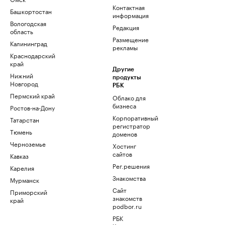
Контактная
Башкортостан
информация
Вологодская
Редакция
область
Размещение
Калининград
рекламы
Краснодарский
край
Другие
Нижний
продукты
Новгород
РБК
Пермский край
Облако для
бизнеса
Ростов-на-Дону
Корпоративный
Татарстан
регистратор
Тюмень
доменов
Черноземье
Хостинг
сайтов
Кавказ
Рег.решения
Карелия
Знакомства
Мурманск
Сайт
Приморский
знакомств
край
podbor.ru
РБК