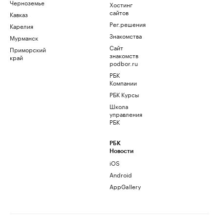
Черноземье
Хостинг
сайтов
Кавказ
Рег.решения
Карелия
Знакомства
Мурманск
Сайт
Приморский
знакомств
край
podbor.ru
РБК
Компании
РБК Курсы
Школа
управления
РБК
РБК
Новости
iOS
Android
AppGallery